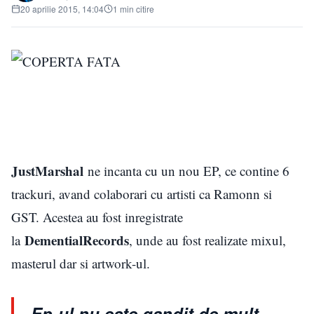
20 aprilie 2015, 14:04
1 min citire
JustMarshal
ne incanta cu un nou EP, ce contine 6
trackuri, avand colaborari cu artisti ca Ramonn si
GST. Acestea au fost inregistrate
DementialRecords
la
, unde au fost realizate mixul,
masterul dar si artwork-ul.
Ep-ul nu este gandit de mult,