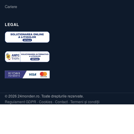
Cariere
LEGAL
© 2026 24monden.ro. Toate drepturile rezervate.
Regulament GDPR
·
Cookies
·
Contact
·
Termeni și condiții