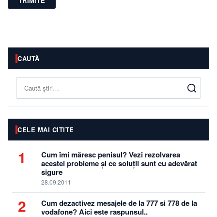
TRIMITE
CAUTĂ
Caută
CELE MAI CITITE
1
Cum îmi măresc penisul? Vezi rezolvarea
acestei probleme și ce soluții sunt cu adevărat
sigure
28.09.2011
2
Cum dezactivez mesajele de la 777 si 778 de la
vodafone? Aici este raspunsul..