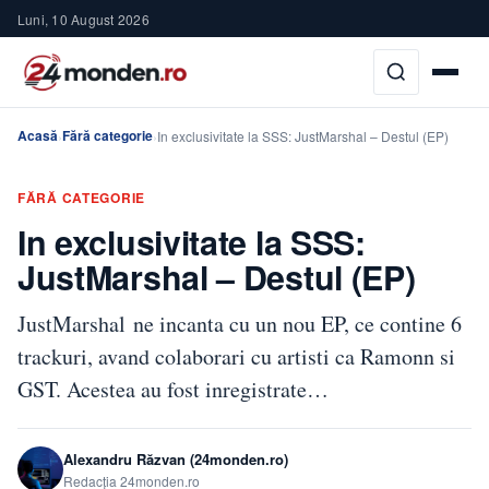
Luni, 10 August 2026
Acasă
Fără categorie
›
›
In exclusivitate la SSS: JustMarshal – Destul (EP)
FĂRĂ CATEGORIE
In exclusivitate la SSS:
JustMarshal – Destul (EP)
JustMarshal ne incanta cu un nou EP, ce contine 6
trackuri, avand colaborari cu artisti ca Ramonn si
GST. Acestea au fost inregistrate…
Alexandru Răzvan (24monden.ro)
Redacția 24monden.ro