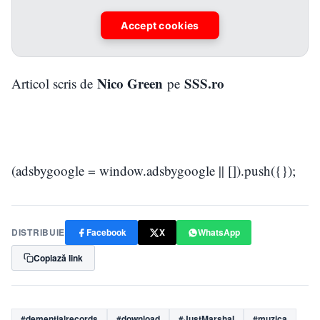
Accept cookies
Nico Green
SSS.ro
Articol scris de
pe
(adsbygoogle = window.adsbygoogle || []).push({});
DISTRIBUIE
Facebook
X
WhatsApp
Copiază link
#dementialrecords
#download
#JustMarshal
#muzica