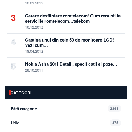
10.03.2012
3
Cerere desfiintare romtelecom! Cum renunti la
serviciile romtelecom…telekom
16.12.2012
4
Castiga unul din cele 50 de monitoare LCD!
Vezi cum…
18.04.2012
5
Nokia Asha 201! Detalii, specificatii si poze…
28.10.2011
CATEGORII
Fără categorie
3861
Utile
375