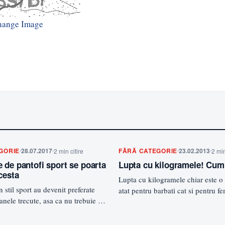
hange Image
GORIE
28.07.2017
FĂRĂ CATEGORIE
23.02.2013
2 min citire
2 min
 de pantofi sport se poarta
Lupta cu kilogramele! Cum
cesta
Lupta cu kilogramele chiar este 
in stil sport au devenit preferate
atat pentru barbati cat si pentru fe
anele trecute, asa ca nu trebuie sa
slabesc mult mai…
in…