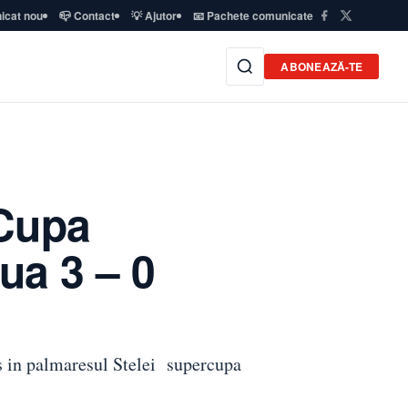
icat nou
📪 Contact
💡 Ajutor
📧 Pachete comunicate
ABONEAZĂ-TE
rCupa
ua 3 – 0
us in palmaresul Stelei supercupa