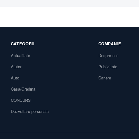
CATEGORII
COMPANIE
Actualitate
Despre noi
Ajutor
Publicitate
Auto
Cariere
Casa/Gradina
CONCURS
Dezvoltare personala