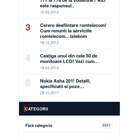
777 si 778 de la vodafone? Aici
este raspunsul..
10.03.2012
3
Cerere desfiintare romtelecom!
Cum renunti la serviciile
romtelecom…telekom
16.12.2012
4
Castiga unul din cele 50 de
monitoare LCD! Vezi cum…
18.04.2012
5
Nokia Asha 201! Detalii,
specificatii si poze…
28.10.2011
CATEGORII
Fără categorie
3861