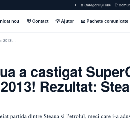
🚪 Categorii ȘTIRI
📑 Comun
nicat nou
📪 Contact
💡 Ajutor
📧 Pachete comunicate
in 2013!…
ua a castigat Supe
2013! Rezultat: Stea
iat partida dintre Steaua si Petrolul, meci care i-a ad