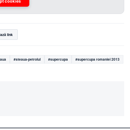
pt cookies
ază link
eaua
#steaua-petrolul
#supercupa
#supercupa romaniei 2013