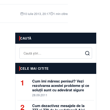
10 iulie 2013, 20:17
1 min citire
CAUTĂ
Caută
CELE MAI CITITE
1
Cum îmi măresc penisul? Vezi
rezolvarea acestei probleme și ce
soluții sunt cu adevărat sigure
28.09.2011
2
Cum dezactivez mesajele de la