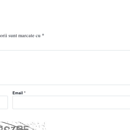
orii sunt marcate cu
*
Email *