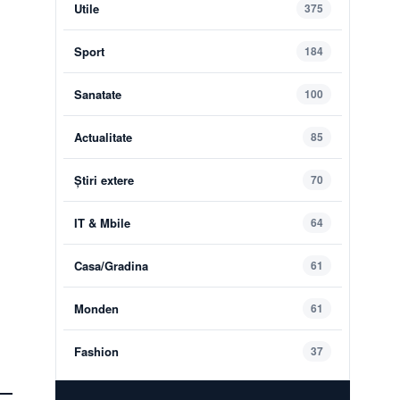
Utile
375
Sport
184
Sanatate
100
Actualitate
85
Știri extere
70
IT & Mbile
64
Casa/Gradina
61
Monden
61
Fashion
37