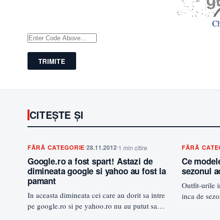
C
TRIMITE
CITEȘTE ȘI
FĂRĂ CATEGORIE
28.11.2012
FĂRĂ CATE
1 min citire
Google.ro a fost spart! Astazi de
Ce modele
dimineata google si yahoo au fost la
sezonul a
pamant
Outfit-urile 
In aceasta dimineata cei care au dorit sa intre
inca de sezo
pe google.ro si pe yahoo.ro nu au putut sa…
lipseasca d