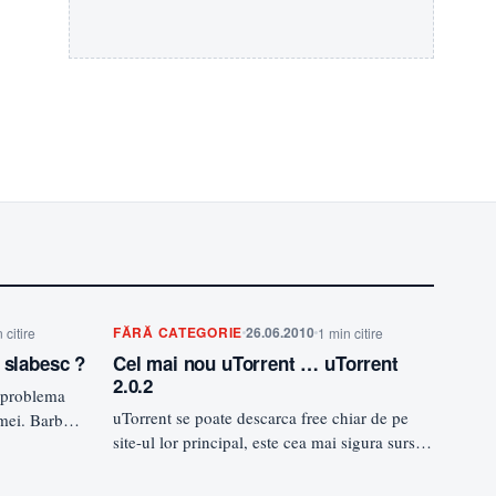
FĂRĂ CATEGORIE
26.06.2010
 citire
1 min citire
 slabesc ?
Cel mai nou uTorrent … uTorrent
2.0.2
o problema
uTorrent se poate descarca free chiar de pe
mei. Barbatii
site-ul lor principal, este cea mai sigura sursa
(fara virusi)…