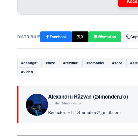
Acce
DISTRIBUIE
Facebook
X
WhatsApp
Copi
#castigat
#faze
#rezultat
#romaniei
#scor
#st
#video
Alexandru Răzvan (24monden.ro)
Jurnalist 24monden.ro
Redactor-sef | 24monden@gmail.com