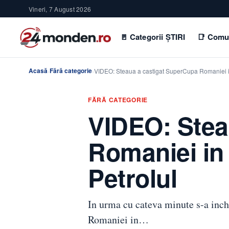
Vineri, 7 August 2026
🚪 Categorii ȘTIRI
📑 Comu
Acasă
Fără categorie
›
›
VIDEO: Steaua a castigat SuperCupa Romaniei 
FĂRĂ CATEGORIE
VIDEO: Stea
Romaniei in 
Petrolul
In urma cu cateva minute s-a inche
Romaniei in…