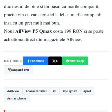
duc destul de bine si tin pasul cu marile companii,
practic vin cu caracteristici la fel ca marile companii
insa cu un pret mult mai bun.
AllView P5 Qmax
Noul
costa 199 RON si se poate
achzitiona direct din magazinele Allview.
DISTRIBUIE
Facebook
X
WhatsApp
Copiază link
#Allview
#caracteristici
#it
#p5 qmax
#pret
#smartphone