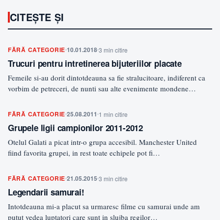
CITEȘTE ȘI
FĂRĂ CATEGORIE
10.01.2018
3 min citire
Trucuri pentru intretinerea bijuteriilor placate
Femeile si-au dorit dintotdeauna sa fie stralucitoare, indiferent ca
vorbim de petreceri, de nunti sau alte evenimente mondene…
FĂRĂ CATEGORIE
25.08.2011
1 min citire
Grupele ligii campionilor 2011-2012
Otelul Galati a picat intr-o grupa accesibil. Manchester United
fiind favorita grupei, in rest toate echipele pot fi…
FĂRĂ CATEGORIE
21.05.2015
3 min citire
Legendarii samurai!
Intotdeauna mi-a placut sa urmaresc filme cu samurai unde am
putut vedea luptatori care sunt in slujba regilor…