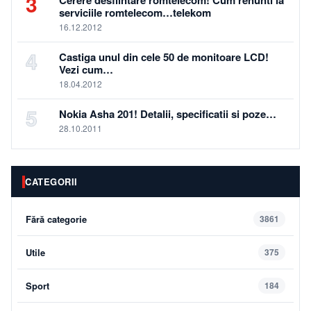
3
Cerere desfiintare romtelecom! Cum renunti la
serviciile romtelecom…telekom
16.12.2012
4
Castiga unul din cele 50 de monitoare LCD!
Vezi cum…
18.04.2012
5
Nokia Asha 201! Detalii, specificatii si poze…
28.10.2011
CATEGORII
Fără categorie
3861
Utile
375
Sport
184