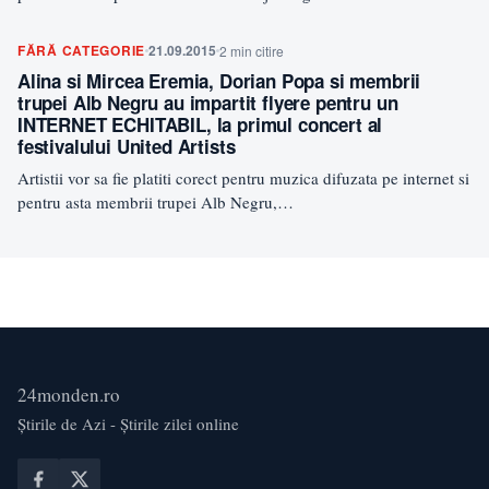
FĂRĂ CATEGORIE
21.09.2015
2 min citire
Alina si Mircea Eremia, Dorian Popa si membrii
trupei Alb Negru au impartit flyere pentru un
INTERNET ECHITABIL, la primul concert al
festivalului United Artists
Artistii vor sa fie platiti corect pentru muzica difuzata pe internet si
pentru asta membrii trupei Alb Negru,…
24monden.ro
Știrile de Azi - Știrile zilei online