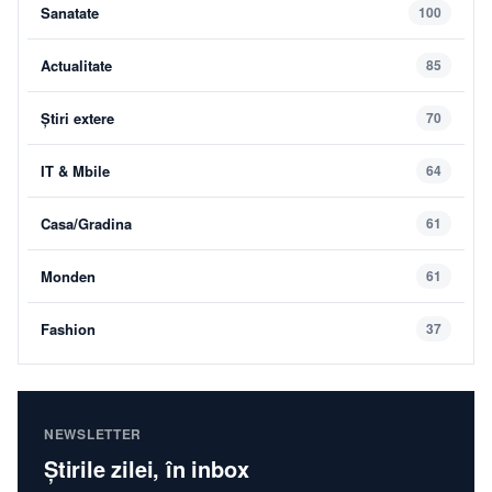
Sanatate
100
Actualitate
85
Știri extere
70
IT & Mbile
64
Casa/Gradina
61
Monden
61
Fashion
37
NEWSLETTER
Știrile zilei, în inbox