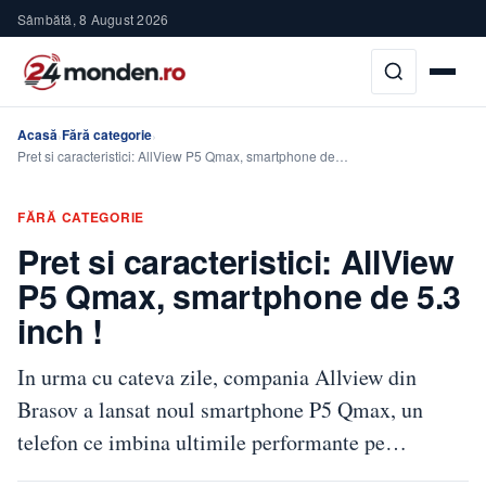
Sâmbătă, 8 August 2026
Acasă
Fără categorie
›
›
Pret si caracteristici: AllView P5 Qmax, smartphone de…
FĂRĂ CATEGORIE
Pret si caracteristici: AllView
P5 Qmax, smartphone de 5.3
inch !
In urma cu cateva zile, compania Allview din
Brasov a lansat noul smartphone P5 Qmax, un
telefon ce imbina ultimile performante pe…