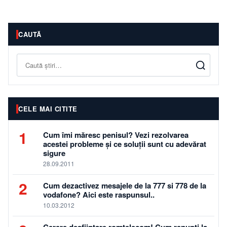
CAUTĂ
Caută
CELE MAI CITITE
1
Cum îmi măresc penisul? Vezi rezolvarea
acestei probleme și ce soluții sunt cu adevărat
sigure
28.09.2011
2
Cum dezactivez mesajele de la 777 si 778 de la
vodafone? Aici este raspunsul..
10.03.2012