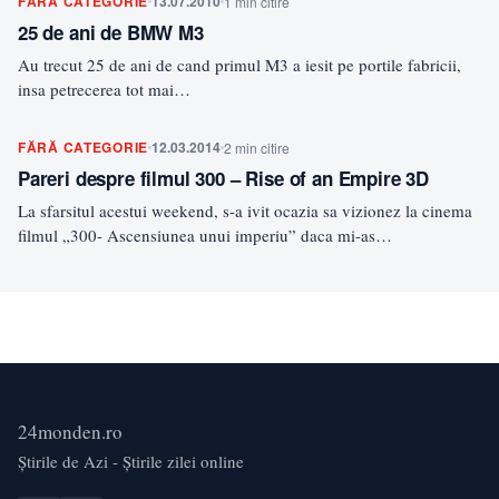
FĂRĂ CATEGORIE
13.07.2010
1 min citire
25 de ani de BMW M3
Au trecut 25 de ani de cand primul M3 a iesit pe portile fabricii,
insa petrecerea tot mai…
FĂRĂ CATEGORIE
12.03.2014
2 min citire
Pareri despre filmul 300 – Rise of an Empire 3D
La sfarsitul acestui weekend, s-a ivit ocazia sa vizionez la cinema
filmul „300- Ascensiunea unui imperiu” daca mi-as…
24monden.ro
Știrile de Azi - Știrile zilei online