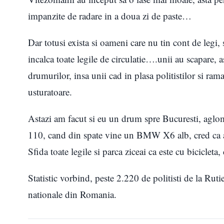
impanzite de radare in a doua zi de paste…
Dar totusi exista si oameni care nu tin cont de legi, 
incalca toate legile de circulatie….unii au scapare, a
drumurilor, insa unii cad in plasa politistilor si ram
usturatoare.
Astazi am facut si eu un drum spre Bucuresti, ag
110, cand din spate vine un BMW X6 alb, cred ca a
Sfida toate legile si parca ziceai ca este cu bicicleta
Statistic vorbind, peste 2.220 de politisti de la Ruti
nationale din Romania.