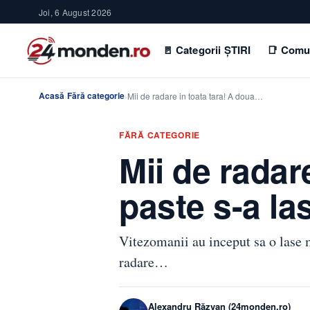
Joi, 6 August 2026
🚪 Categorii ȘTIRI
📑 Comu
Acasă
Fără categorie
›
›
Mii de radare in toata tara! A doua…
FĂRĂ CATEGORIE
Mii de radar
paste s-a l
Vitezomanii au inceput sa o lase m
radare…
Alexandru Răzvan (24monden.ro)