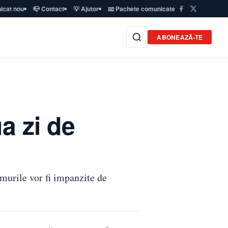
icat nou
📪 Contact
💡 Ajutor
📧 Pachete comunicate
ABONEAZĂ-TE
a zi de
umurile vor fi impanzite de