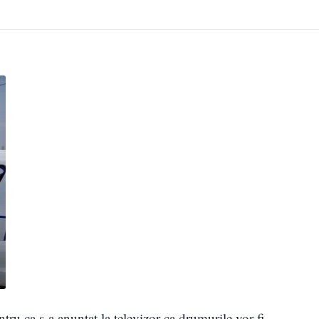
tru ca s-a anuntat la televizor ca drumurile vor fi