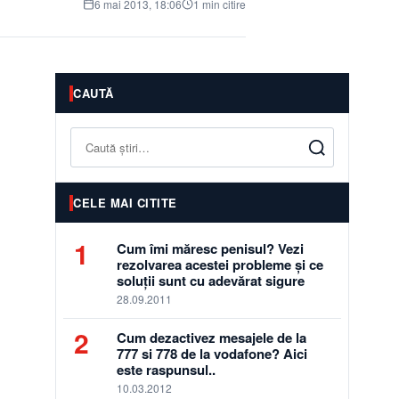
6 mai 2013, 18:06
1 min citire
CAUTĂ
Caută
CELE MAI CITITE
1
Cum îmi măresc penisul? Vezi
rezolvarea acestei probleme și ce
soluții sunt cu adevărat sigure
28.09.2011
2
Cum dezactivez mesajele de la
777 si 778 de la vodafone? Aici
este raspunsul..
10.03.2012