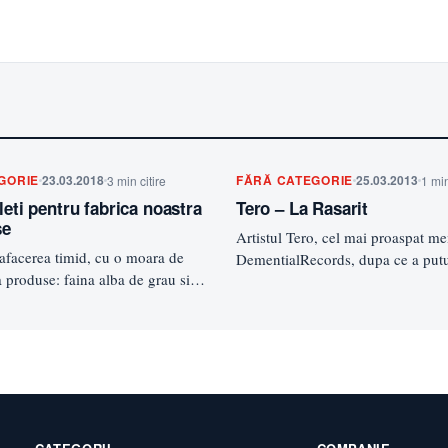
GORIE
23.03.2018
FĂRĂ CATEGORIE
25.03.2013
3 min citire
1 min
leti pentru fabrica noastra
Tero – La Rasarit
se
Artistul Tero, cel mai proaspat m
afacerea timid, cu o moara de
DementialRecords, dupa ce a putut
a produse: faina alba de grau si
atat pe piesa „98′- 97′…