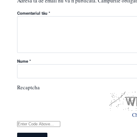
Adresa ta de email nu va fi publicată.
Câmpurile obligat
Comentariul tău *
Nume *
Recaptcha
C