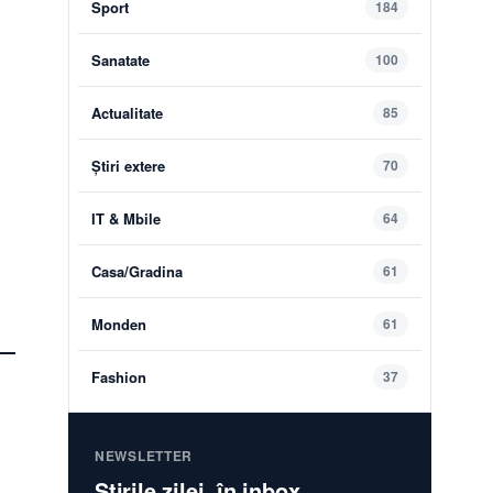
Sport
184
Sanatate
100
Actualitate
85
Știri extere
70
IT & Mbile
64
Casa/Gradina
61
Monden
61
Fashion
37
NEWSLETTER
Știrile zilei, în inbox