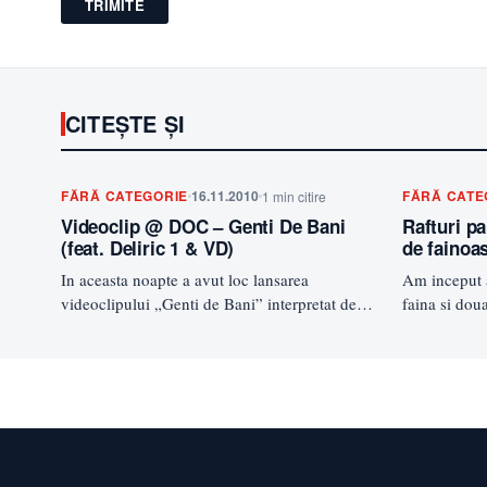
TRIMITE
CITEȘTE ȘI
FĂRĂ CATEGORIE
16.11.2010
FĂRĂ CATE
1 min citire
Videoclip @ DOC – Genti De Bani
Rafturi pa
(feat. Deliric 1 & VD)
de fainoa
In aceasta noapte a avut loc lansarea
Am inceput 
videoclipului „Genti de Bani” interpretat de
faina si dou
DOC alaturi de Deleric 1…
faina…