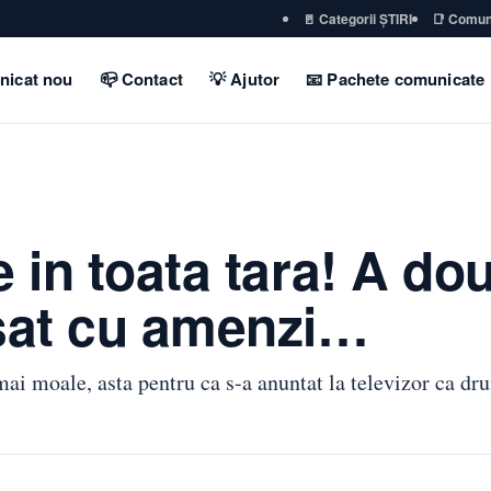
🚪 Categorii ȘTIRI
📑 Comun
nicat nou
📪 Contact
💡 Ajutor
📧 Pachete comunicate
e in toata tara! A dou
asat cu amenzi…
ai moale, asta pentru ca s-a anuntat la televizor ca dr