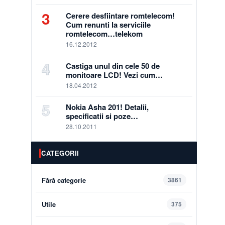
3
Cerere desfiintare romtelecom!
Cum renunti la serviciile
romtelecom…telekom
16.12.2012
4
Castiga unul din cele 50 de
monitoare LCD! Vezi cum…
18.04.2012
5
Nokia Asha 201! Detalii,
specificatii si poze…
28.10.2011
CATEGORII
Fără categorie
3861
Utile
375