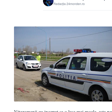
Redacția 24monden.ro
Vitezomanii au inceput sa o lase mai moale, asta pen