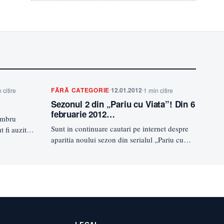
FĂRĂ CATEGORIE
12.01.2012
 citire
1 min citire
Sezonul 2 din „Pariu cu Viata”! Din 6
februarie 2012…
embru
Sunt in continuare cautari pe internet despre
 fi auzit
aparitia noului sezon din serialul „Pariu cu
viata”. Sezonul 2 din…