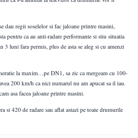
se dau regii soselelor si fac jaloane printre masini,
sta pentru ca au anti-radare performante si stiu situatia
an 3 luni fara permis, plus de asta se aleg si cu amenzi
lomeratie la maxim…pe DN1, sa zic ca mergeam cu 100-
vea 200 km/h ca nici numarul nu am apucat sa il iau.
, cam asa facea jaloane printre masini.
era si 420 de radare sau aflat astazi pe toate drumurile