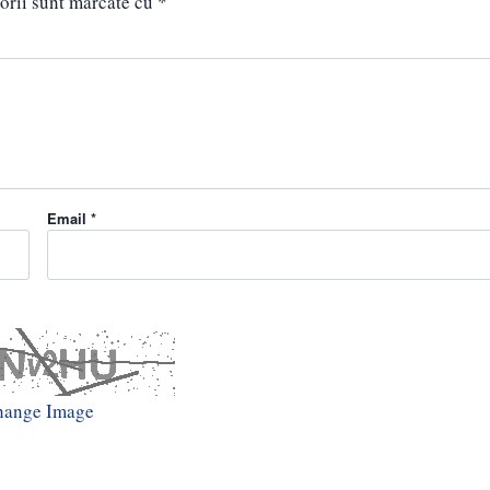
orii sunt marcate cu
*
Email *
hange Image