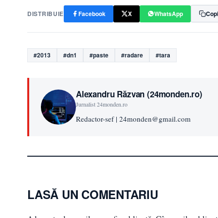
DISTRIBUIE
Facebook
X
WhatsApp
Copi
#2013
#dn1
#paste
#radare
#tara
Alexandru Răzvan (24monden.ro)
Jurnalist 24monden.ro
Redactor-sef | 24monden@gmail.com
LASĂ UN COMENTARIU