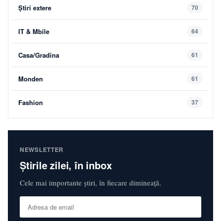
Știri extere
70
IT & Mbile
64
Casa/Gradina
61
Monden
61
Fashion
37
NEWSLETTER
Știrile zilei, în inbox
Cele mai importante știri, în fiecare dimineață.