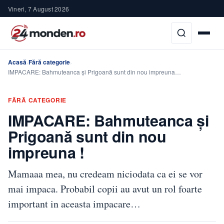
Vineri, 7 August 2026
Acasă
Fără categorie
›
›
IMPACARE: Bahmuteanca şi Prigoană sunt din nou impreuna…
FĂRĂ CATEGORIE
IMPACARE: Bahmuteanca şi
Prigoană sunt din nou
impreuna !
Mamaaa mea, nu credeam niciodata ca ei se vor
mai impaca. Probabil copii au avut un rol foarte
important in aceasta impacare…