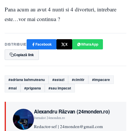
Pana acum au avut 4 nunti si 4 divorturi, intrebare
este…vor mai continua ?
DISTRIBUIE
Facebook
X
WhatsApp
Copiază link
#adriana bahmuteanu
#astazi
#cimitir
#impacare
#mai
#prigoana
#sau impacat
Alexandru Răzvan (24monden.ro)
Jurnalist 24monden.ro
Redactor-sef | 24monden@gmail.com