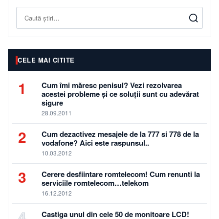
Caută
CELE MAI CITITE
1
Cum îmi măresc penisul? Vezi rezolvarea
acestei probleme și ce soluții sunt cu adevărat
sigure
28.09.2011
2
Cum dezactivez mesajele de la 777 si 778 de la
vodafone? Aici este raspunsul..
10.03.2012
3
Cerere desfiintare romtelecom! Cum renunti la
serviciile romtelecom…telekom
16.12.2012
4
Castiga unul din cele 50 de monitoare LCD!