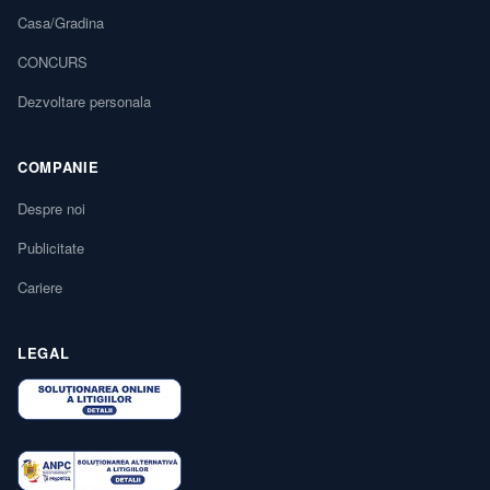
Casa/Gradina
CONCURS
Dezvoltare personala
COMPANIE
Despre noi
Publicitate
Cariere
LEGAL