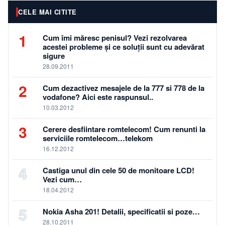
CELE MAI CITITE
1
Cum îmi măresc penisul? Vezi rezolvarea
acestei probleme și ce soluții sunt cu adevărat
sigure
28.09.2011
2
Cum dezactivez mesajele de la 777 si 778 de la
vodafone? Aici este raspunsul..
10.03.2012
3
Cerere desfiintare romtelecom! Cum renunti la
serviciile romtelecom…telekom
16.12.2012
4
Castiga unul din cele 50 de monitoare LCD!
Vezi cum…
18.04.2012
5
Nokia Asha 201! Detalii, specificatii si poze…
28.10.2011