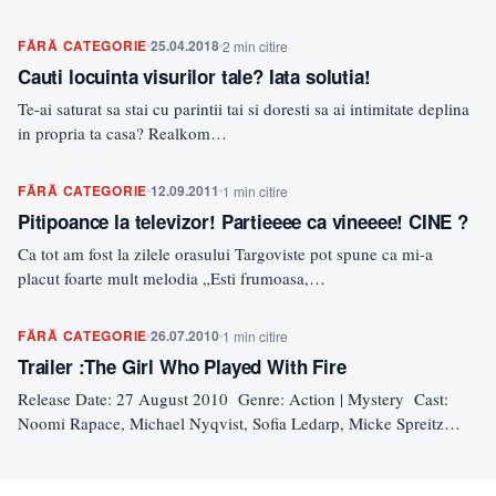
FĂRĂ CATEGORIE
25.04.2018
2 min citire
Cauti locuinta visurilor tale? Iata solutia!
Te-ai saturat sa stai cu parintii tai si doresti sa ai intimitate deplina
in propria ta casa? Realkom…
FĂRĂ CATEGORIE
12.09.2011
1 min citire
Pitipoance la televizor! Partieeee ca vineeee! CINE ?
Ca tot am fost la zilele orasului Targoviste pot spune ca mi-a
placut foarte mult melodia „Esti frumoasa,…
FĂRĂ CATEGORIE
26.07.2010
1 min citire
Trailer :The Girl Who Played With Fire
Release Date: 27 August 2010 Genre: Action | Mystery Cast:
Noomi Rapace, Michael Nyqvist, Sofia Ledarp, Micke Spreitz…