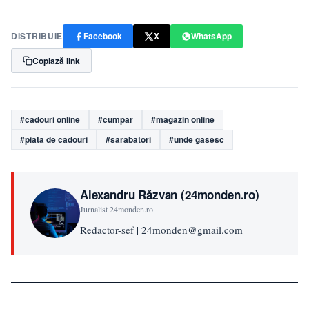
DISTRIBUIE
Facebook
X
WhatsApp
Copiază link
#cadouri online
#cumpar
#magazin online
#piata de cadouri
#sarabatori
#unde gasesc
Alexandru Răzvan (24monden.ro)
Jurnalist 24monden.ro
Redactor-sef | 24monden@gmail.com