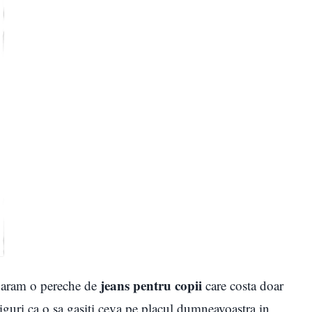
jeans pentru copii
param o pereche de
care costa doar
ri ca o sa gasiti ceva pe placul dumneavoastra in