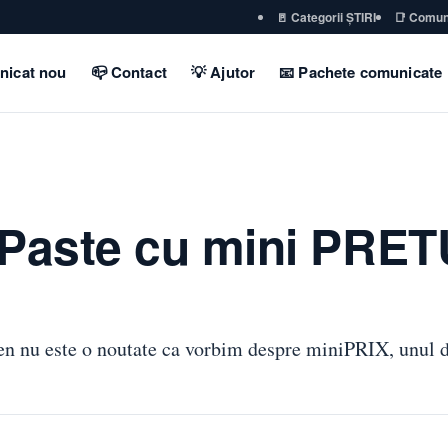
🚪 Categorii ȘTIRI
📑 Comun
nicat nou
📪 Contact
💡 Ajutor
📧 Pachete comunicate
aste cu mini PRETU
n nu este o noutate ca vorbim despre miniPRIX, unul 