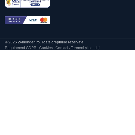
© 2026 24monden.ro. Toate drepturile rezervate.
Regulament GDPR
·
Cookies
·
Contact
·
Termeni și condiții