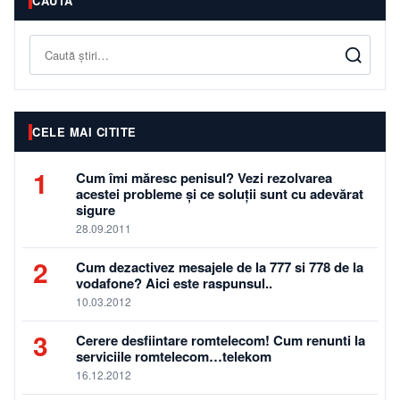
CAUTĂ
Caută
CELE MAI CITITE
1
Cum îmi măresc penisul? Vezi rezolvarea
acestei probleme și ce soluții sunt cu adevărat
sigure
28.09.2011
2
Cum dezactivez mesajele de la 777 si 778 de la
vodafone? Aici este raspunsul..
10.03.2012
3
Cerere desfiintare romtelecom! Cum renunti la
serviciile romtelecom…telekom
16.12.2012