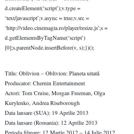
d.createElement(‘script’);v.type =
‘text/javascript’;v.async = true;v.src =
‘http://video.cinemagia.ro/player/resize.js’;s =
d.getElementsByTagName(‘script’)
[0];s.parentNode.insertBefore(v, s);})();
Titlu: Oblivion – Oblivion: Planeta uitată
Producator: Chernin Entertainment
Actori: Tom Cruise, Morgan Freeman, Olga
Kurylenko, Andrea Riseborough
Data lansare (SUA): 19 Aprilie 2013
Data lansare (Romania): 12 Aprilie 2013
Perioda filmare: 12 Martie 2012 – 14 Iulie 2012