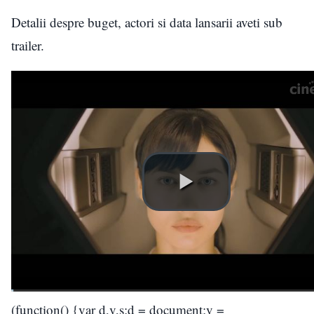
Detalii despre buget, actori si data lansarii aveti sub
trailer.
(function() {var d,v,s;d = document;v =