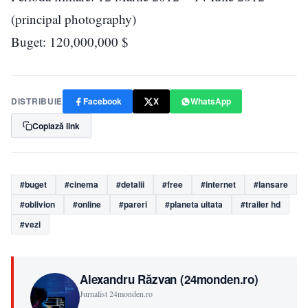
(principal photography)
Buget: 120,000,000 $
DISTRIBUIE
Facebook
X
WhatsApp
Copiază link
#buget
#cinema
#detalii
#free
#internet
#lansare
#oblivion
#online
#pareri
#planeta uitata
#trailer hd
#vezi
Alexandru Răzvan (24monden.ro)
Jurnalist 24monden.ro