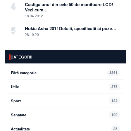
4
Castiga unul din cele 50 de monitoare LCD!
Vezi cum…
18.04.2012
5
Nokia Asha 201! Detalii, specificatii si poze…
28.10.2011
CATEGORII
Fără categorie
3861
Utile
375
Sport
184
Sanatate
100
Actualitate
85