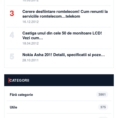
3
Cerere desfiintare romtelecom! Cum renunti la
serviciile romtelecom…telekom
16.12.2012
4
Castiga unul din cele 50 de monitoare LCD!
Vezi cum…
18.04.2012
5
Nokia Asha 201! Detalii, specificatii si poze…
28.10.2011
CATEGORII
Fără categorie
3861
Utile
375