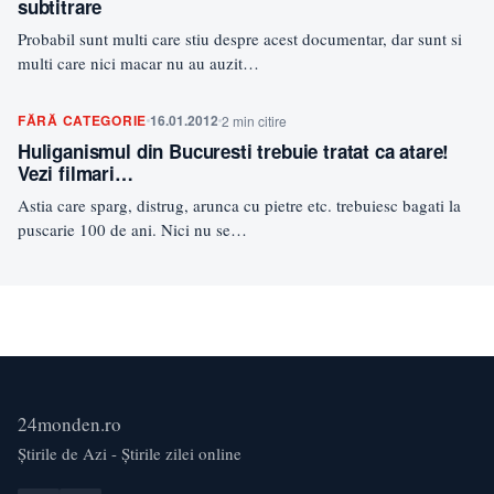
subtitrare
Probabil sunt multi care stiu despre acest documentar, dar sunt si
multi care nici macar nu au auzit…
FĂRĂ CATEGORIE
16.01.2012
2 min citire
Huliganismul din Bucuresti trebuie tratat ca atare!
Vezi filmari…
Astia care sparg, distrug, arunca cu pietre etc. trebuiesc bagati la
puscarie 100 de ani. Nici nu se…
24monden.ro
Știrile de Azi - Știrile zilei online