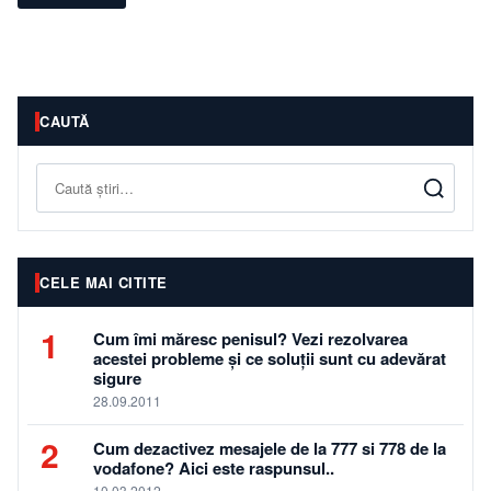
CAUTĂ
Caută
CELE MAI CITITE
1
Cum îmi măresc penisul? Vezi rezolvarea
acestei probleme și ce soluții sunt cu adevărat
sigure
28.09.2011
2
Cum dezactivez mesajele de la 777 si 778 de la
vodafone? Aici este raspunsul..
10.03.2012