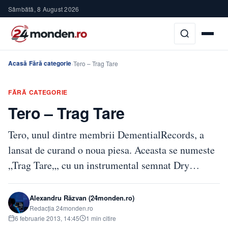
Sâmbătă, 8 August 2026
Acasă
Fără categorie
›
›
Tero – Trag Tare
FĂRĂ CATEGORIE
Tero – Trag Tare
Tero, unul dintre membrii DementialRecords, a
lansat de curand o noua piesa. Aceasta se numeste
„Trag Tare„, cu un instrumental semnat Dry…
Alexandru Răzvan (24monden.ro)
Redacția 24monden.ro
6 februarie 2013, 14:45
1 min citire