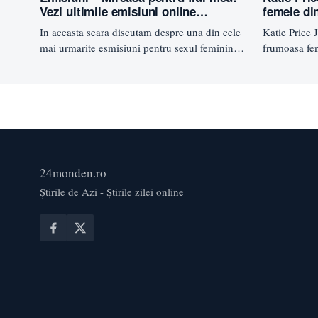
Vezi ultimile emisiuni online…
femeie di
In aceasta seara discutam despre una din cele
Katie Price 
mai urmarite esmisiuni pentru sexul feminin,
frumoasa fe
este vorba despre mireasa…
Jordan s-a 
24monden.ro
Știrile de Azi - Știrile zilei online