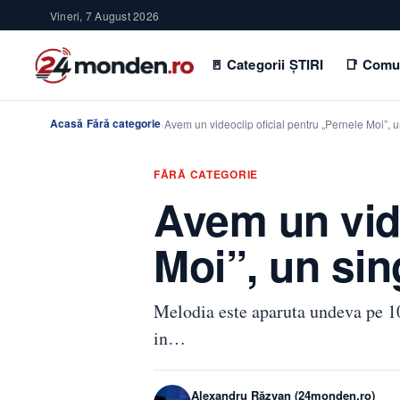
Vineri, 7 August 2026
🚪 Categorii ȘTIRI
📑 Comu
Acasă
Fără categorie
›
›
Avem un videoclip oficial pentru „Pernele Moi”,
FĂRĂ CATEGORIE
Avem un vide
Moi”, un sin
Melodia este aparuta undeva pe 10 
in…
Alexandru Răzvan (24monden.ro)