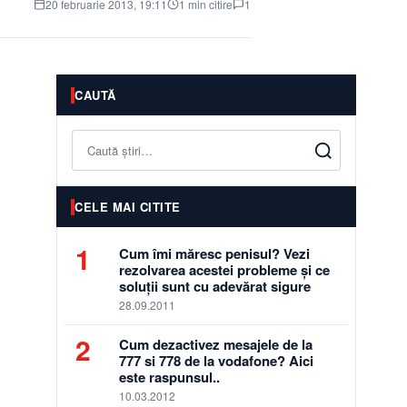
20 februarie 2013, 19:11
1 min citire
1
CAUTĂ
Caută
CELE MAI CITITE
1
Cum îmi măresc penisul? Vezi
rezolvarea acestei probleme și ce
soluții sunt cu adevărat sigure
28.09.2011
2
Cum dezactivez mesajele de la
777 si 778 de la vodafone? Aici
este raspunsul..
10.03.2012