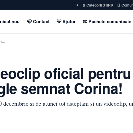
🚪 Categorii ȘTIRI
📑 Comun
nicat nou
📪 Contact
💡 Ajutor
📧 Pachete comunicate
 un…
oclip oficial pentru
gle semnat Corina!
decembrie si de atunci tot asteptam si un videoclip, un