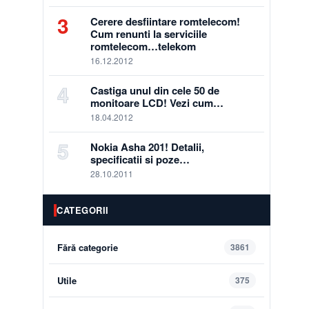
3
Cerere desfiintare romtelecom!
Cum renunti la serviciile
romtelecom…telekom
16.12.2012
4
Castiga unul din cele 50 de
monitoare LCD! Vezi cum…
18.04.2012
5
Nokia Asha 201! Detalii,
specificatii si poze…
28.10.2011
CATEGORII
Fără categorie
3861
Utile
375