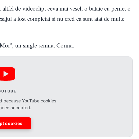
ltfel de videoclip, ceva mai vesel, o bataie cu perne, o
esajul a fost completat si nu cred ca sunt atat de multe
 Moi”, un single semnat Corina.
OUTUBE
ked because YouTube cookies
 been accepted.
pt cookies