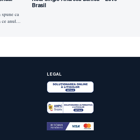
Brasil
m spune ca
a ce anul
LEGAL