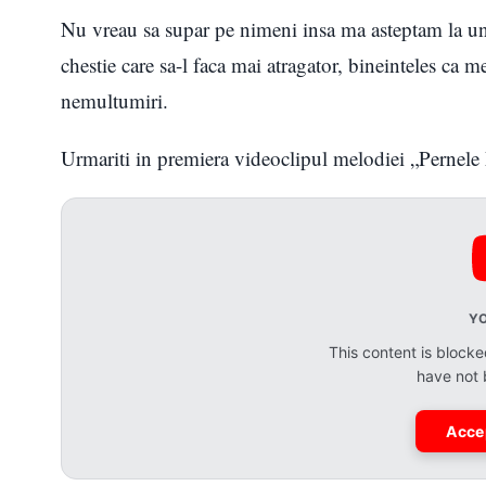
Nu vreau sa supar pe nimeni insa ma asteptam la un a
chestie care sa-l faca mai atragator, bineinteles ca m
nemultumiri.
Urmariti in premiera videoclipul melodiei „Pernele
Y
This content is bloc
have not
Acce