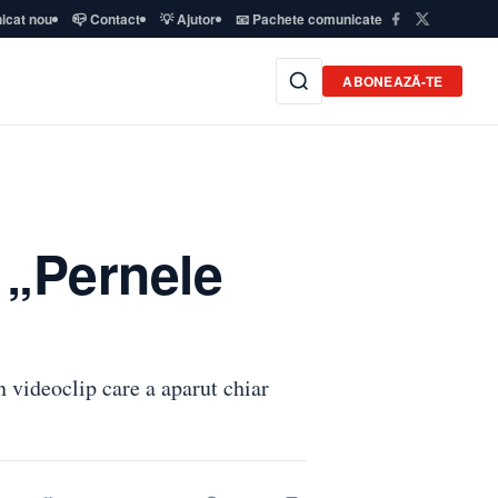
icat nou
📪 Contact
💡 Ajutor
📧 Pachete comunicate
ABONEAZĂ-TE
 „Pernele
 videoclip care a aparut chiar