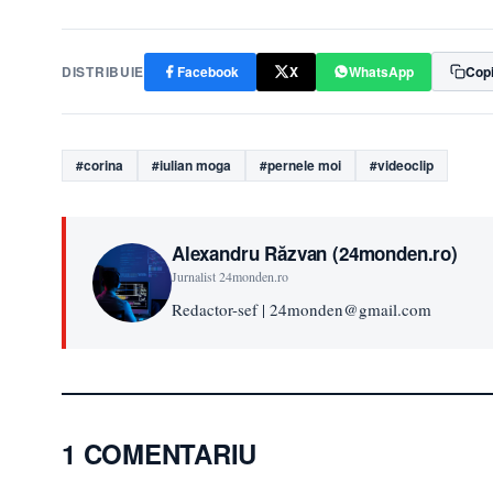
DISTRIBUIE
Facebook
X
WhatsApp
Copi
#corina
#iulian moga
#pernele moi
#videoclip
Alexandru Răzvan (24monden.ro)
Jurnalist 24monden.ro
Redactor-sef | 24monden@gmail.com
1 COMENTARIU