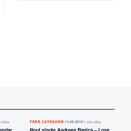
FĂRĂ CATEGORIE
11.06.2010
 citire
1 min citire
gendar
Noul single Andreea Banica – Love