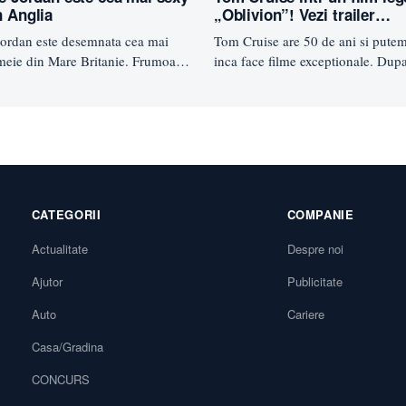
n Anglia
„Oblivion”! Vezi trailer…
Jordan este desemnata cea mai
Tom Cruise are 50 de ani si pute
meie din Mare Britanie. Frumoasa
inca face filme exceptionale. Dup
nascut in orasul Brighton…
acesta…
CATEGORII
COMPANIE
Actualitate
Despre noi
Ajutor
Publicitate
Auto
Cariere
Casa/Gradina
CONCURS