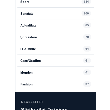
Sport
184
Sanatate
100
Actualitate
85
Știri extere
70
IT & Mbile
64
Casa/Gradina
61
Monden
61
Fashion
37
NEWSLETTER
Știrile zilei, în inbox