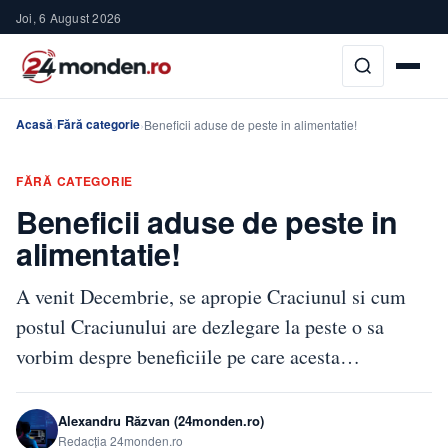
Joi, 6 August 2026
Acasă
Fără categorie
›
›
Beneficii aduse de peste in alimentatie!
FĂRĂ CATEGORIE
Beneficii aduse de peste in
alimentatie!
A venit Decembrie, se apropie Craciunul si cum
postul Craciunului are dezlegare la peste o sa
vorbim despre beneficiile pe care acesta…
Alexandru Răzvan (24monden.ro)
Redacția 24monden.ro