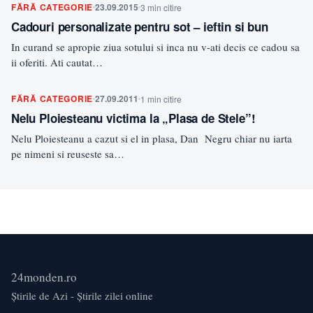
FĂRĂ CATEGORIE
23.09.2015
3 min citire
Cadouri personalizate pentru sot – ieftin si bun
In curand se apropie ziua sotului si inca nu v-ati decis ce cadou sa
ii oferiti. Ati cautat…
FĂRĂ CATEGORIE
27.09.2011
1 min citire
Nelu Ploiesteanu victima la „Plasa de Stele”!
Nelu Ploiesteanu a cazut si el in plasa, Dan Negru chiar nu iarta
pe nimeni si reuseste sa…
24monden.ro
Știrile de Azi - Știrile zilei online