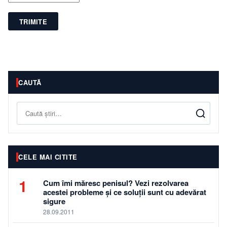
TRIMITE
CAUTĂ
Caută
CELE MAI CITITE
1
Cum îmi măresc penisul? Vezi rezolvarea
acestei probleme și ce soluții sunt cu adevărat
sigure
28.09.2011