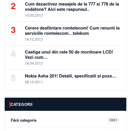
2
Cum dezactivez mesajele de la 777 si 778 de la
vodafone? Aici este raspunsul..
10.03.2012
3
Cerere desfiintare romtelecom! Cum renunti la
serviciile romtelecom…telekom
16.12.2012
4
Castiga unul din cele 50 de monitoare LCD!
Vezi cum…
18.04.2012
5
Nokia Asha 201! Detalii, specificatii si poze…
28.10.2011
CATEGORII
Fără categorie
3861