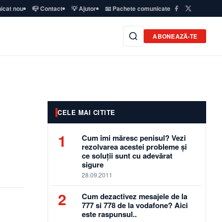
icat nou
📪 Contact
💡 Ajutor
📧 Pachete comunicate
ABONEAZĂ-TE
CELE MAI CITITE
1
Cum îmi măresc penisul? Vezi
rezolvarea acestei probleme și
ce soluții sunt cu adevărat
sigure
28.09.2011
2
Cum dezactivez mesajele de la
777 si 778 de la vodafone? Aici
este raspunsul..