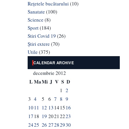
Rețetele bucătarului
(10)
Sanatate
(100)
Science
(8)
Sport
(184)
Stiri Covid 19
(26)
Știri extere
(70)
Utile
(375)
CALENDAR ARCHIVE
decembrie 2012
L
Ma
Mi
J
V
S
D
1
2
3
4
5
6
7
8
9
10
11
12
13
14
15
16
17
18
19
20
21
22
23
24
25
26
27
28
29
30