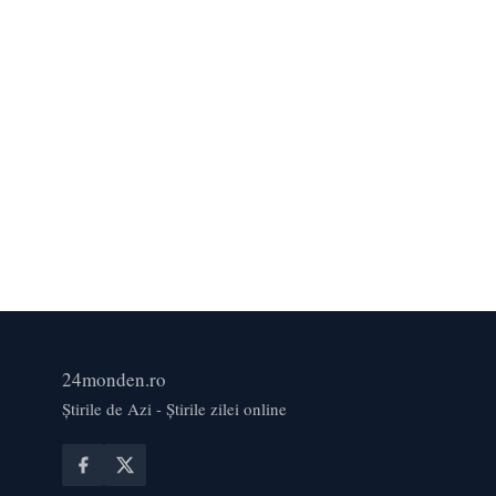
24monden.ro
Știrile de Azi - Știrile zilei online