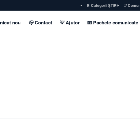
🚪 Categorii ȘTIRI
📑 Comun
nicat nou
📪 Contact
💡 Ajutor
📧 Pachete comunicate