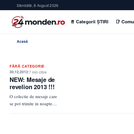
Sâmbătă, 8 August 2026
🚪 Categorii ȘTIRI
📑 Comu
Acasă
FĂRĂ CATEGORIE
30.12.2012
7 min citire
NEW: Mesaje de
revelion 2013 !!!
O colectie de mesaje care
se pot trimite in noaptea
de revelion! -Vine un
uragan de fericire,
dragoste…