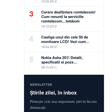
10.03.2012
3
Cerere desfiintare romtelecom!
Cum renunti la serviciile
romtelecom…telekom
16.12.2012
4
Castiga unul din cele 50 de
monitoare LCD! Vezi cum…
18.04.2012
5
Nokia Asha 201! Detalii,
specificatii si poze…
28.10.2011
NEWSLETTER
Știrile zilei, în inbox
Primește cele mai importante știri în fiecare
dimineață.