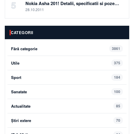
5
Nokia Asha 201! Detalii, specificatii si poze…
28.10.2011
CATEGORII
Fără categorie
3861
Utile
375
Sport
184
Sanatate
100
Actualitate
85
Știri extere
70