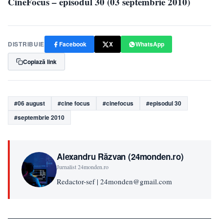
CineFocus – episodul 30 (03 septembrie 2010)
DISTRIBUIE
Facebook
X
WhatsApp
Copiază link
#06 august
#cine focus
#cinefocus
#episodul 30
#septembrie 2010
Alexandru Răzvan (24monden.ro)
Jurnalist 24monden.ro
Redactor-sef | 24monden@gmail.com