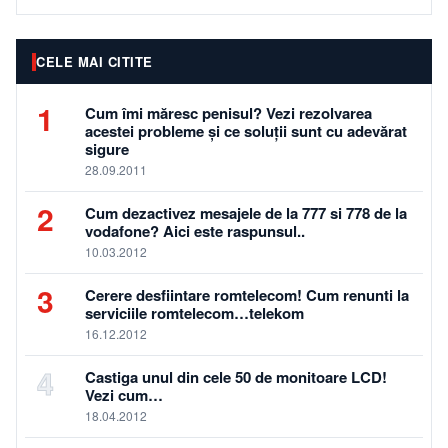
CELE MAI CITITE
1
Cum îmi măresc penisul? Vezi rezolvarea
acestei probleme și ce soluții sunt cu adevărat
sigure
28.09.2011
2
Cum dezactivez mesajele de la 777 si 778 de la
vodafone? Aici este raspunsul..
10.03.2012
3
Cerere desfiintare romtelecom! Cum renunti la
serviciile romtelecom…telekom
16.12.2012
4
Castiga unul din cele 50 de monitoare LCD!
Vezi cum…
18.04.2012