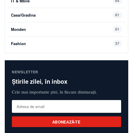
IT & Mbile
64
Casa/Gradina
61
Monden
61
Fashion
37
NEWSLETTER
Știrile zilei, în inbox
Cele mai importante știri, în fiecare dimineață.
ABONEAZĂ-TE