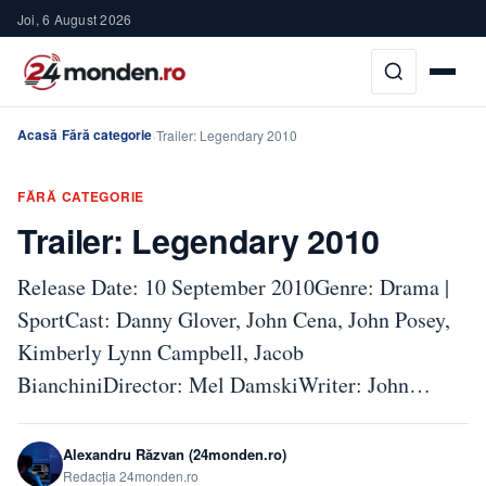
Joi, 6 August 2026
Acasă
Fără categorie
›
›
Trailer: Legendary 2010
FĂRĂ CATEGORIE
Trailer: Legendary 2010
Release Date: 10 September 2010Genre: Drama |
SportCast: Danny Glover, John Cena, John Posey,
Kimberly Lynn Campbell, Jacob
BianchiniDirector: Mel DamskiWriter: John…
Alexandru Răzvan (24monden.ro)
Redacția 24monden.ro