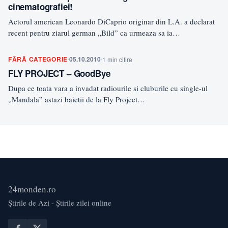
cinematografiei!
Actorul american Leonardo DiCaprio originar din L.A. a declarat
recent pentru ziarul german „Bild” ca urmeaza sa ia…
FĂRĂ CATEGORIE
05.10.2010
1 min citire
FLY PROJECT – GoodBye
Dupa ce toata vara a invadat radiourile si cluburile cu single-ul
„Mandala” astazi baietii de la Fly Project…
24monden.ro
Știrile de Azi - Știrile zilei online