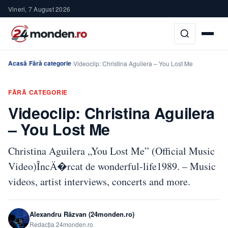
Vineri, 7 August 2026
Acasă
Fără categorie
›
›
Videoclip: Christina Aguilera – You Lost Me
FĂRĂ CATEGORIE
Videoclip: Christina Aguilera
– You Lost Me
Christina Aguilera „You Lost Me” (Official Music
Video)ÎncÄ�rcat de wonderful-life1989. – Music
videos, artist interviews, concerts and more.
Alexandru Răzvan (24monden.ro)
Redacția 24monden.ro