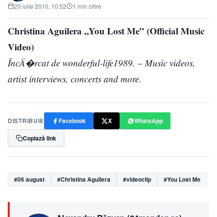
20 iulie 2010, 10:52
1 min citire
Christina Aguilera „You Lost Me” (Official Music
Video)
ÎncÄ�rcat de wonderful-life1989. – Music videos,
artist interviews, concerts and more.
DISTRIBUIE
Facebook
X
WhatsApp
Copiază link
#06 august
#Christina Aguilera
#videoclip
#You Lost Me