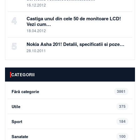
16.12.2012
4
Castiga unul din cele 50 de monitoare LCD!
Vezi cum…
18.04.2012
5
Nokia Asha 201! Detalii, specificatii si poze…
28.10.2011
CATEGORII
Fără categorie
3861
Utile
375
Sport
184
Sanatate
100