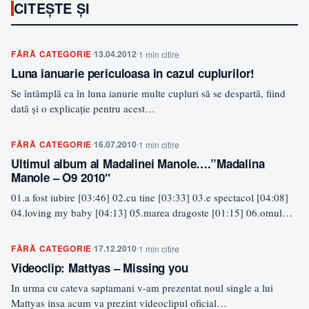
CITEȘTE ȘI
FĂRĂ CATEGORIE
13.04.2012
1 min citire
Luna ianuarie periculoasa in cazul cuplurilor!
Se întâmplă ca în luna ianurie multe cupluri să se despartă, fiind
dată şi o explicaţie pentru acest…
FĂRĂ CATEGORIE
16.07.2010
1 min citire
Ultimul album al Madalinei Manole….”Madalina
Manole – O9 2010″
01.a fost iubire [03:46] 02.cu tine [03:33] 03.e spectacol [04:08]
04.loving my baby [04:13] 05.marea dragoste [01:15] 06.omul…
FĂRĂ CATEGORIE
17.12.2010
1 min citire
Videoclip: Mattyas – Missing you
In urma cu cateva saptamani v-am prezentat noul single a lui
Mattyas insa acum va prezint videoclipul oficial…