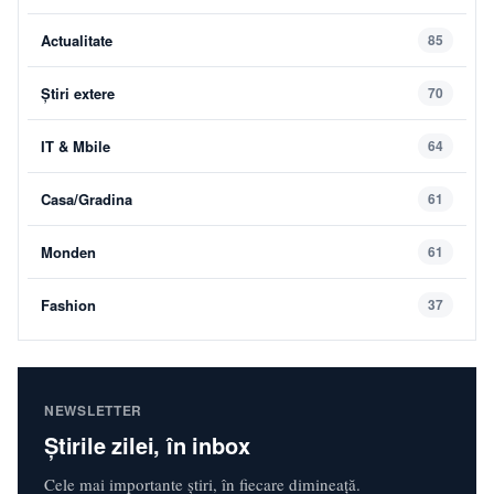
Actualitate
85
Știri extere
70
IT & Mbile
64
Casa/Gradina
61
Monden
61
Fashion
37
NEWSLETTER
Știrile zilei, în inbox
Cele mai importante știri, în fiecare dimineață.