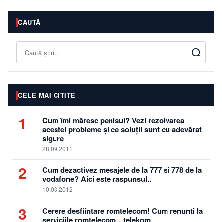
CAUTĂ
Caută
CELE MAI CITITE
1
Cum îmi măresc penisul? Vezi rezolvarea
acestei probleme și ce soluții sunt cu adevărat
sigure
28.09.2011
2
Cum dezactivez mesajele de la 777 si 778 de la
vodafone? Aici este raspunsul..
10.03.2012
3
Cerere desfiintare romtelecom! Cum renunti la
serviciile romtelecom…telekom