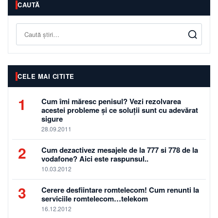
CAUTĂ
Caută
CELE MAI CITITE
1
Cum îmi măresc penisul? Vezi rezolvarea
acestei probleme și ce soluții sunt cu adevărat
sigure
28.09.2011
2
Cum dezactivez mesajele de la 777 si 778 de la
vodafone? Aici este raspunsul..
10.03.2012
3
Cerere desfiintare romtelecom! Cum renunti la
serviciile romtelecom…telekom
16.12.2012