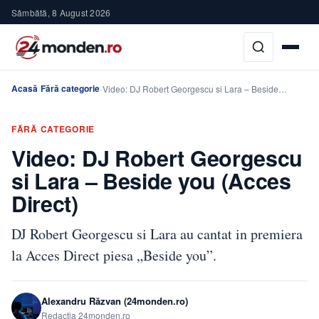
Sâmbătă, 8 August 2026
Acasă
Fără categorie
›
›
Video: DJ Robert Georgescu si Lara – Beside…
FĂRĂ CATEGORIE
Video: DJ Robert Georgescu
si Lara – Beside you (Acces
Direct)
DJ Robert Georgescu si Lara au cantat in premiera
la Acces Direct piesa „Beside you”.
Alexandru Răzvan (24monden.ro)
Redacția 24monden.ro