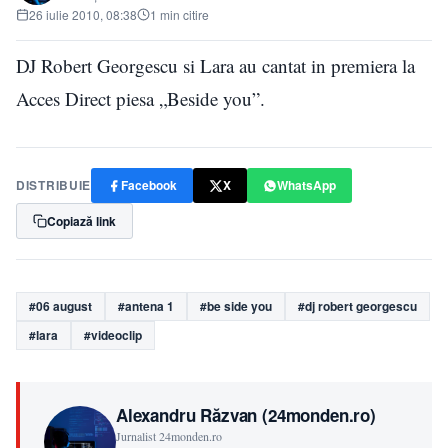
26 iulie 2010, 08:38
1 min citire
DJ Robert Georgescu si Lara au cantat in premiera la
Acces Direct piesa „Beside you”.
DISTRIBUIE
Facebook
X
WhatsApp
Copiază link
#06 august
#antena 1
#be side you
#dj robert georgescu
#lara
#videoclip
Alexandru Răzvan (24monden.ro)
Jurnalist 24monden.ro