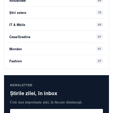
Actualitate
85
Știri extere
70
IT & Mbile
64
Casa/Gradina
61
Monden
61
Fashion
37
NEWSLETTER
Știrile zilei, în inbox
Cele mai importante știri, în fiecare dimineață.