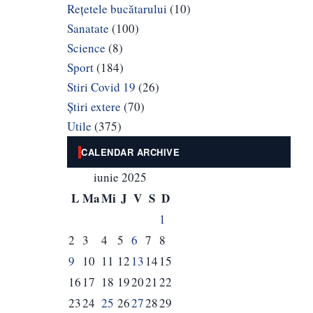
Rețetele bucătarului
(10)
Sanatate
(100)
Science
(8)
Sport
(184)
Stiri Covid 19
(26)
Știri extere
(70)
Utile
(375)
CALENDAR ARCHIVE
iunie 2025
L
Ma
Mi
J
V
S
D
1
2
3
4
5
6
7
8
9
10
11
12
13
14
15
16
17
18
19
20
21
22
23
24
25
26
27
28
29