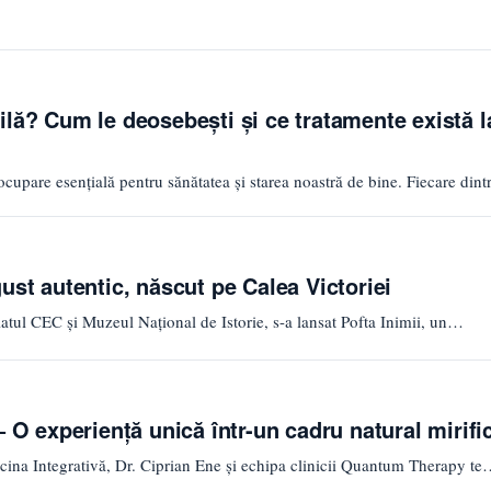
ilă? Cum le deosebești și ce tratamente există l
reocupare esențială pentru sănătatea și starea noastră de bine. Fiecare din
ust autentic, născut pe Calea Victoriei
latul CEC și Muzeul Național de Istorie, s-a lansat Pofta Inimii, un…
– O experiență unică într-un cadru natural mirifi
cina Integrativă, Dr. Ciprian Ene și echipa clinicii Quantum Therapy t