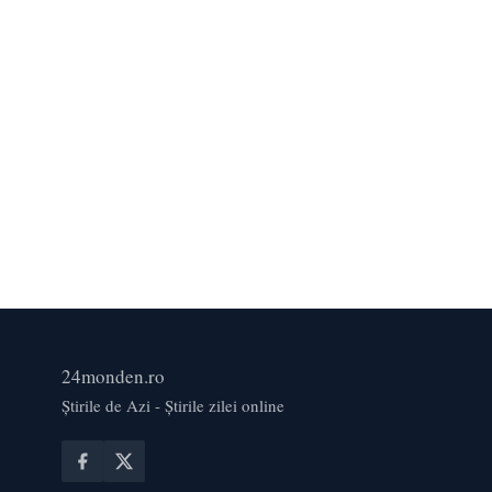
24monden.ro
Știrile de Azi - Știrile zilei online