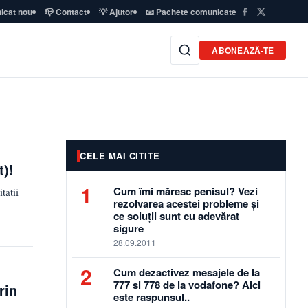
icat nou
📪 Contact
💡 Ajutor
📧 Pachete comunicate
ABONEAZĂ-TE
CELE MAI CITITE
t)!
1
Cum îmi măresc penisul? Vezi
tatii
rezolvarea acestei probleme și
ce soluții sunt cu adevărat
sigure
28.09.2011
2
Cum dezactivez mesajele de la
777 si 778 de la vodafone? Aici
rin
este raspunsul..