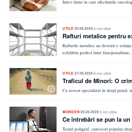
Intr-o lume in care afectiunile oncolo
UTILE
30.06.2025
4 min citire
Rafturi metalice pentru e
Rafturile metalice au devenit o soluți
echilibru perfect între funcționalitate
UTILE
27.06.2025
6 min citire
Traficul de Minori: O cri
Ca avocat specializat în drept penal, 
MONDEN
25.06.2025
5 min citire
Ce întrebări se pun la un 
Testul poligraf, cunoscut popular drep