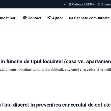
🚪 Categorii ȘTIRI
📑 Comun
nicat nou
📪 Contact
💡 Ajutor
📧 Pachete comunicate
n functie de tipul locuintei (casa vs. apartamen
a pentru locuinte datorita durabilitatii, eficientei energetice si versatili
ul tau discret in prevenirea cancerului de col ute