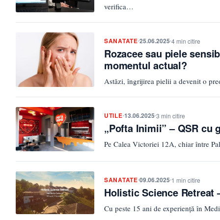
verifica…
SANATATE
25.06.2025
4 min citire
Rozacee sau piele sensib
momentul actual?
Astăzi, îngrijirea pielii a devenit o p
UTILE
13.06.2025
3 min citire
„Pofta Inimii” – QSR cu g
Pe Calea Victoriei 12A, chiar între Pa
SANATATE
09.06.2025
1 min citire
Holistic Science Retreat 
Cu peste 15 ani de experiență în Medi