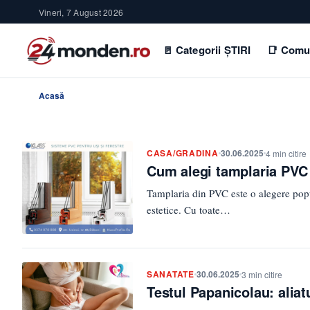
Vineri, 7 August 2026
🚪 Categorii ȘTIRI
📑 Comu
Acasă
CASA/GRADINA
30.06.2025
4 min citire
Cum alegi tamplaria PVC i
Tamplaria din PVC este o alegere popular
estetice. Cu toate…
SANATATE
30.06.2025
3 min citire
Testul Papanicolau: aliat