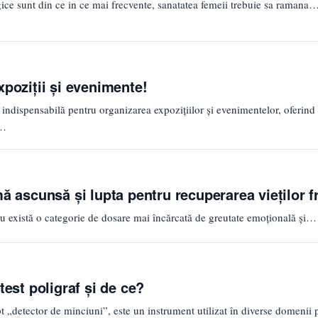
gice sunt din ce in ce mai frecvente, sanatatea femeii trebuie sa ramana
xpoziții și evenimente!
e indispensabilă pentru organizarea expozițiilor și evenimentelor, oferind
,…
mă ascunsă și lupta pentru recuperarea vieților f
nu există o categorie de dosare mai încărcată de greutate emoțională și…
test poligraf și de ce?
t „detector de minciuni”, este un instrument utilizat în diverse domenii 