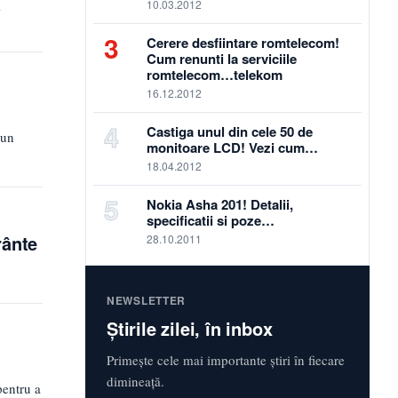
10.03.2012
…
3
Cerere desfiintare romtelecom!
Cum renunti la serviciile
romtelecom…telekom
16.12.2012
4
Castiga unul din cele 50 de
 un
monitoare LCD! Vezi cum…
18.04.2012
5
Nokia Asha 201! Detalii,
specificatii si poze…
rânte
28.10.2011
NEWSLETTER
Știrile zilei, în inbox
Primește cele mai importante știri în fiecare
dimineață.
pentru a