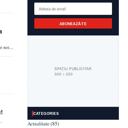
ABONEAZĂ-TE
a
tre noi…
SPAȚIU PUBLICITAR
300 × 250
c!
CATEGORIES
e…
Actualitate
(85)