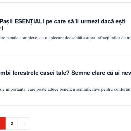
 Paşii ESENŢIALI pe care să îi urmezi dacă eşti
ri
sare penale complexe, cu o aplecare deosebită asupra infracțiunilor de tra
bi ferestrele casei tale? Semne clare că ai ne
izie importantă, care poate aduce beneficii semnificative pentru confortul 
1
2
›