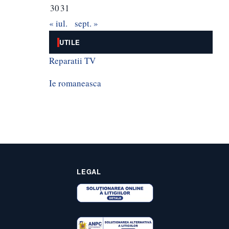
30
31
« iul.
sept. »
UTILE
Reparatii TV
Ie romaneasca
LEGAL