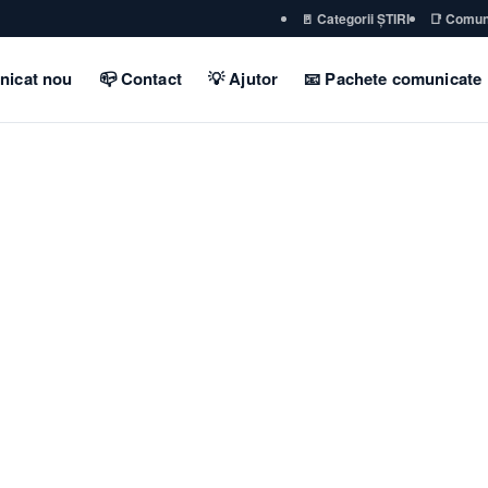
🚪 Categorii ȘTIRI
📑 Comun
nicat nou
📪 Contact
💡 Ajutor
📧 Pachete comunicate