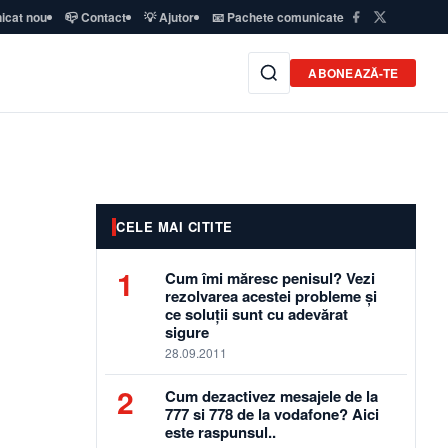
icat nou
📪 Contact
💡 Ajutor
📧 Pachete comunicate
ABONEAZĂ-TE
CELE MAI CITITE
1
Cum îmi măresc penisul? Vezi
rezolvarea acestei probleme și
ce soluții sunt cu adevărat
sigure
28.09.2011
2
Cum dezactivez mesajele de la
777 si 778 de la vodafone? Aici
este raspunsul..