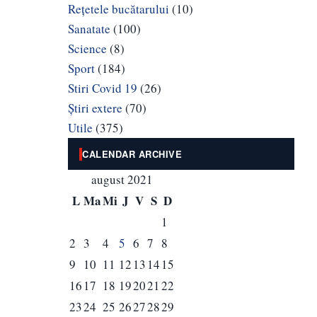
Rețetele bucătarului
(10)
Sanatate
(100)
Science
(8)
Sport
(184)
Stiri Covid 19
(26)
Știri extere
(70)
Utile
(375)
CALENDAR ARCHIVE
august 2021
L
Ma
Mi
J
V
S
D
1
2
3
4
5
6
7
8
9
10
11
12
13
14
15
16
17
18
19
20
21
22
23
24
25
26
27
28
29