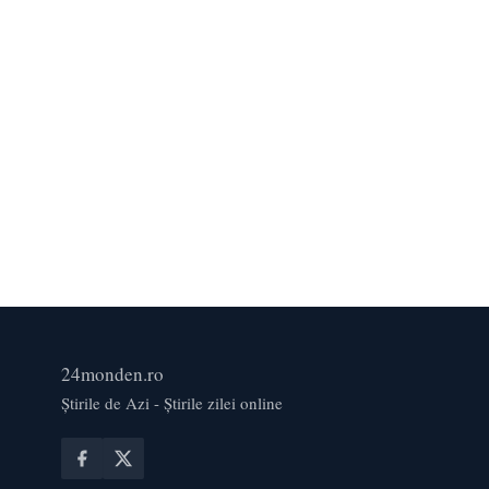
24monden.ro
Știrile de Azi - Știrile zilei online