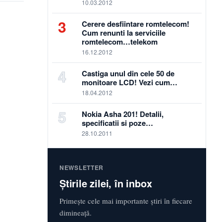
10.03.2012
3
Cerere desfiintare romtelecom!
Cum renunti la serviciile
romtelecom…telekom
16.12.2012
4
Castiga unul din cele 50 de
monitoare LCD! Vezi cum…
18.04.2012
5
Nokia Asha 201! Detalii,
specificatii si poze…
28.10.2011
NEWSLETTER
Știrile zilei, în inbox
Primește cele mai importante știri în fiecare
dimineață.