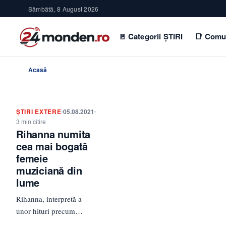
Sâmbătă, 8 August 2026
🚪 Categorii ȘTIRI
📑 Comu
Acasă
ȘTIRI EXTERE
05.08.2021
3 min citire
Rihanna numita
cea mai bogată
femeie
muziciană din
lume
Rihanna, interpretă a
unor hituri precum
Umbrella și We Found