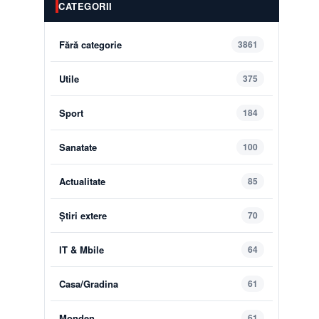
CATEGORII
Fără categorie
3861
Utile
375
Sport
184
Sanatate
100
Actualitate
85
Știri extere
70
IT & Mbile
64
Casa/Gradina
61
Monden
61