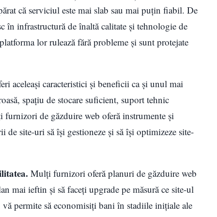
rat că serviciul este mai slab sau mai puțin fiabil. De
c în infrastructură de înaltă calitate și tehnologie de
 platforma lor rulează fără probleme și sunt protejate
ri aceleași caracteristici și beneficii ca și unul mai
asă, spațiu de stocare suficient, suport tehnic
i furnizori de găzduire web oferă instrumente și
i de site-uri să își gestioneze și să își optimizeze site-
litatea.
Mulți furnizori oferă planuri de găzduire web
an mai ieftin și să faceți upgrade pe măsură ce site-ul
 vă permite să economisiți bani în stadiile inițiale ale