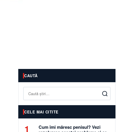
CAUTĂ
Caută
CELE MAI CITITE
1
Cum îmi măresc penisul? Vezi