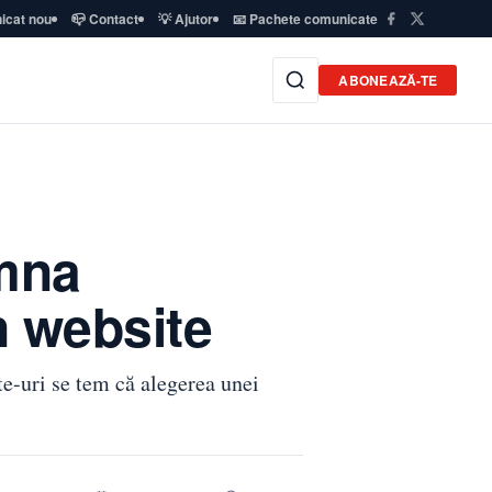
icat nou
📪 Contact
💡 Ajutor
📧 Pachete comunicate
ABONEAZĂ-TE
amna
n website
te-uri se tem că alegerea unei