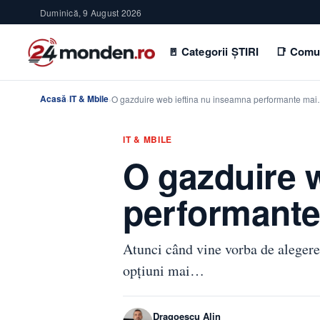
Duminică, 9 August 2026
🚪 Categorii ȘTIRI
📑 Comu
Acasă
IT & Mbile
›
›
O gazduire web ieftina nu inseamna performante ma
IT & MBILE
O gazduire 
performante
Atunci când vine vorba de alegerea
opțiuni mai…
Dragoescu Alin