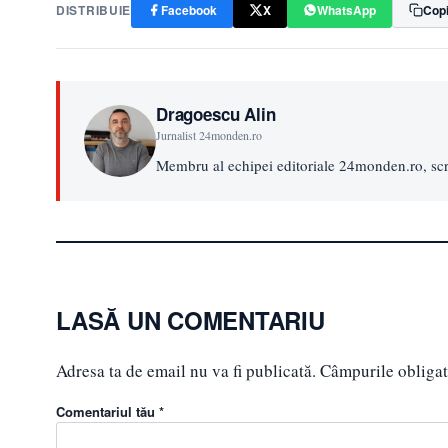
DISTRIBUIE
Facebook
X
WhatsApp
Copi
Dragoescu Alin
Jurnalist 24monden.ro
Membru al echipei editoriale 24monden.ro, scri
LASĂ UN COMENTARIU
Adresa ta de email nu va fi publicată.
Câmpurile obligat
Comentariul tău *