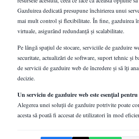
resursele acestuia, ceea ce face ca această opțiune să
Gazduirea dedicată presupune închirierea unui server
mai mult control și flexibilitate. În fine, gazduirea
virtuale, asigurând redundanță și scalabilitate.
Pe lângă spațiul de stocare, serviciile de gazduire web
securitate, actualizări de software, suport tehnic și
de servicii de gazduire web de încredere și să îți anal
decizie.
Un serviciu de gazduire web este esențial pentru o
Alegerea unei soluții de gazduire potrivite poate cont
acesta să poată fi accesat de utilizatori în mod eficien