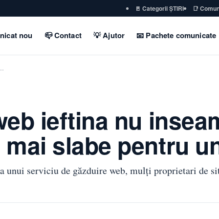
🚪 Categorii ȘTIRI
📑 Comun
nicat nou
📪 Contact
💡 Ajutor
📧 Pachete comunicate
i…
web ieftina nu inse
 mai slabe pentru u
 unui serviciu de găzduire web, mulți proprietari de si