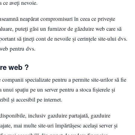
a ce aveți nevoie.
înseamnă neapărat compromisuri în ceea ce privește
valuare, puteți găsi un furnizor de găzduire web care să
portant să țineți cont de nevoile și cerințele site-ului dvs.
 web pentru dvs.
ire web ?
 companii specializate pentru a permite site-urilor să fie
a unui spațiu pe un server pentru a stoca fișierele și
zibil și accesibil pe internet.
disponibile, inclusiv gazduire partajată, gazduire
ajate, mai multe site-uri împărtășesc același server și