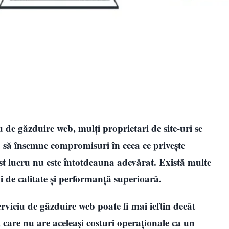
 de găzduire web, mulți proprietari de site-uri se
a să însemne compromisuri în ceea ce privește
est lucru nu este întotdeauna adevărat. Există multe
ii de calitate și performanță superioară.
rviciu de găzduire web poate fi mai ieftin decât
, care nu are aceleași costuri operaționale ca un