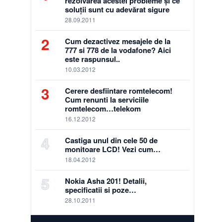
rezolvarea acestei probleme și ce
soluții sunt cu adevărat sigure
28.09.2011
2
Cum dezactivez mesajele de la
777 si 778 de la vodafone? Aici
este raspunsul..
10.03.2012
3
Cerere desfiintare romtelecom!
Cum renunti la serviciile
romtelecom…telekom
16.12.2012
4
Castiga unul din cele 50 de
monitoare LCD! Vezi cum…
18.04.2012
5
Nokia Asha 201! Detalii,
specificatii si poze…
28.10.2011