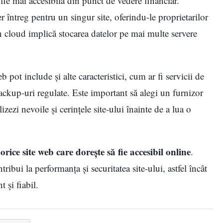
 fie mai accesibilă din punct de vedere financiar.
 întreg pentru un singur site, oferindu-le proprietarilor
 în cloud implică stocarea datelor pe mai multe servere
 pot include și alte caracteristici, cum ar fi servicii de
 backup-uri regulate. Este important să alegi un furnizor
izezi nevoile și cerințele site-ului înainte de a lua o
rice site web care dorește să fie accesibil online
.
ribui la performanța și securitatea site-ului, astfel încât
t și fiabil.