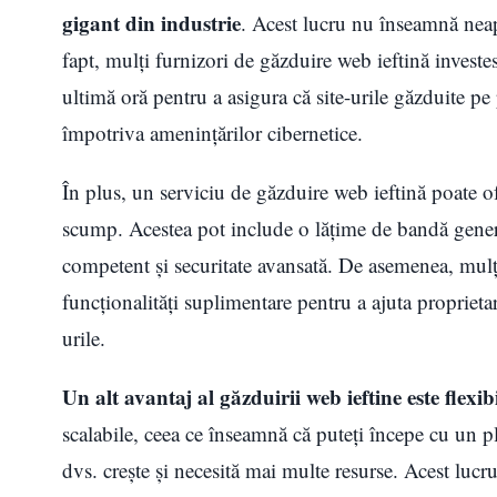
gigant din industrie
. Acest lucru nu înseamnă neapă
fapt, mulți furnizori de găzduire web ieftină investes
ultimă oră pentru a asigura că site-urile găzduite pe
împotriva amenințărilor cibernetice.
În plus, un serviciu de găzduire web ieftină poate ofe
scump. Acestea pot include o lățime de bandă genero
competent și securitate avansată. De asemenea, mulț
funcționalități suplimentare pentru a ajuta proprietari
urile.
Un alt avantaj al găzduirii web ieftine este flexibi
scalabile, ceea ce înseamnă că puteți începe cu un pl
dvs. crește și necesită mai multe resurse. Acest lucru