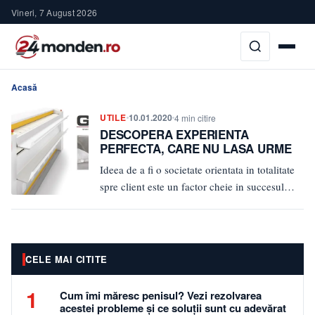
Vineri, 7 August 2026
Acasă
UTILE
10.01.2020
4 min citire
DESCOPERA EXPERIENTA
PERFECTA, CARE NU LASA URME
Ideea de a fi o societate orientata in totalitate
spre client este un factor cheie in succesul
ECHIPAMENTEDISCOUNT,…
CELE MAI CITITE
1
Cum îmi măresc penisul? Vezi rezolvarea
acestei probleme și ce soluții sunt cu adevărat