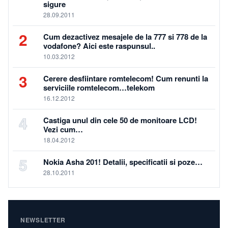
sigure
28.09.2011
2
Cum dezactivez mesajele de la 777 si 778 de la
vodafone? Aici este raspunsul..
10.03.2012
3
Cerere desfiintare romtelecom! Cum renunti la
serviciile romtelecom…telekom
16.12.2012
4
Castiga unul din cele 50 de monitoare LCD!
Vezi cum…
18.04.2012
5
Nokia Asha 201! Detalii, specificatii si poze…
28.10.2011
NEWSLETTER