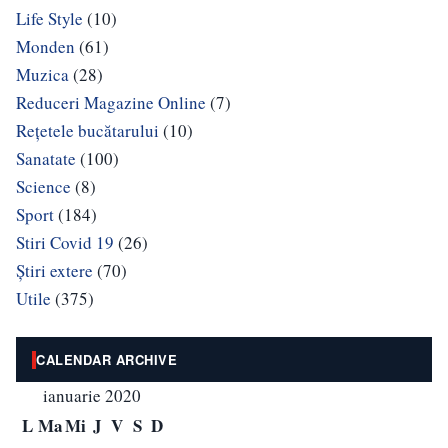
Life Style
(10)
Monden
(61)
Muzica
(28)
Reduceri Magazine Online
(7)
Rețetele bucătarului
(10)
Sanatate
(100)
Science
(8)
Sport
(184)
Stiri Covid 19
(26)
Știri extere
(70)
Utile
(375)
CALENDAR ARCHIVE
ianuarie 2020
L
Ma
Mi
J
V
S
D