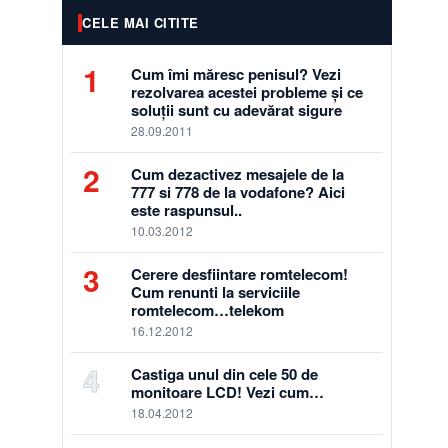
CELE MAI CITITE
1
Cum îmi măresc penisul? Vezi
rezolvarea acestei probleme și ce
soluții sunt cu adevărat sigure
28.09.2011
2
Cum dezactivez mesajele de la
777 si 778 de la vodafone? Aici
este raspunsul..
10.03.2012
3
Cerere desfiintare romtelecom!
Cum renunti la serviciile
romtelecom…telekom
16.12.2012
4
Castiga unul din cele 50 de
monitoare LCD! Vezi cum…
18.04.2012