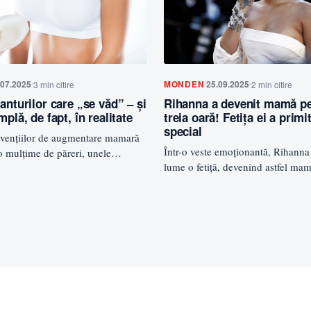
.07.2025
MONDEN
25.09.2025
3 min citire
2 min citire
anturilor care „se văd” – și
Rihanna a devenit mamă pe
mplă, de fapt, în realitate
treia oară! Fetița ei a prim
special
ervențiilor de augmentare mamară
Într-o veste emoționantă, Rihanna
o mulțime de păreri, unele
lume o fetiță, devenind astfel ma
altele… mai puțin. Poate…
treia oară! Cântăreața…