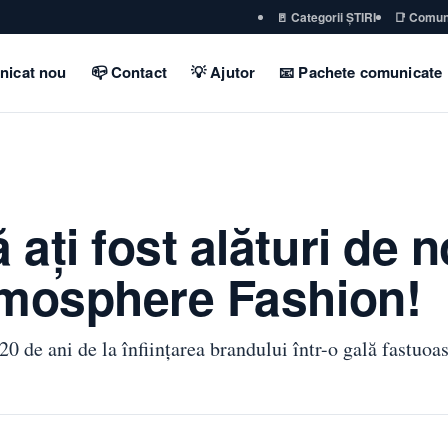
🚪 Categorii ȘTIRI
📑 Comun
nicat nou
📪 Contact
💡 Ajutor
📧 Pachete comunicate
ţi fost alături de no
tmosphere Fashion!
 de ani de la înfiinţarea brandului într-o gală fastuoas