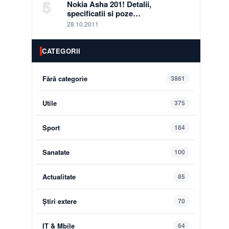
5
Nokia Asha 201! Detalii,
specificatii si poze…
28.10.2011
CATEGORII
Fără categorie
3861
Utile
375
Sport
184
Sanatate
100
Actualitate
85
Știri extere
70
IT & Mbile
64