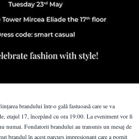
inţarea brandului într-o gală fastuoasă care se va
e, etajul 17, începând cu ora 19:00. La eveniment vor fi
u numai. Fondatorii brandului au transmis un mesaj de
inut brandul în acest parcurs impresionant care a pornit