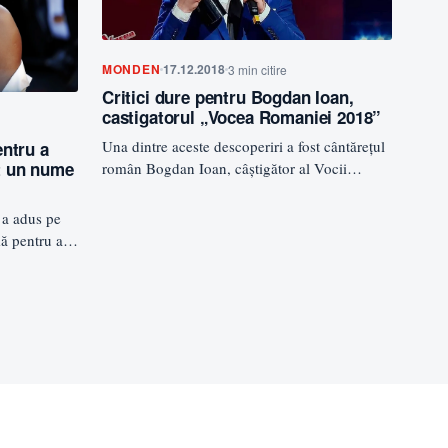
MONDEN
17.12.2018
3 min citire
Critici dure pentru Bogdan Ioan,
castigatorul „Vocea Romaniei 2018”
Una dintre aceste descoperiri a fost cântărețul
ntru a
it un nume
român Bogdan Ioan, câștigător al Vocii
României 2018. Muzicianul amator, s-a
descurcat…
 a adus pe
mă pentru a