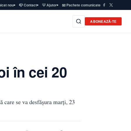
icat nou
📪 Contact
💡 Ajutor
📧 Pachete comunicate
ABONEAZĂ-TE
i în cei 20
ă care se va desfăşura marţi, 23