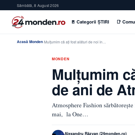
Sâmbătă, 8 August 2026
🚪 Categorii ȘTIRI
📑 Comu
Acasă
Monden
›
›
Mulțumim că aţi fost alături de noi în…
MONDEN
Mulțumim că a
de ani de A
Atmosphere Fashion sărbătoreşte 20
mai, la One…
Alexandru Răzvan (24monden.ro)