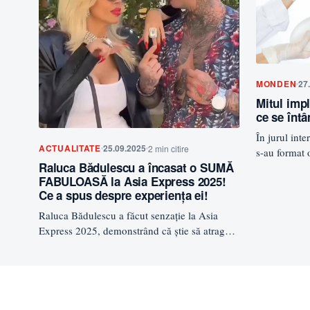
MONDEN
27
Mitul impl
ce se întâ
În jurul int
ACTUALITATE
25.09.2025
2 min citire
s-au format 
Raluca Bădulescu a încasat o SUMĂ
adevărate, 
FABULOASĂ la Asia Express 2025!
Ce a spus despre experiența ei!
Raluca Bădulescu a făcut senzație la Asia
Express 2025, demonstrând că știe să atragă
atenția nu doar prin…