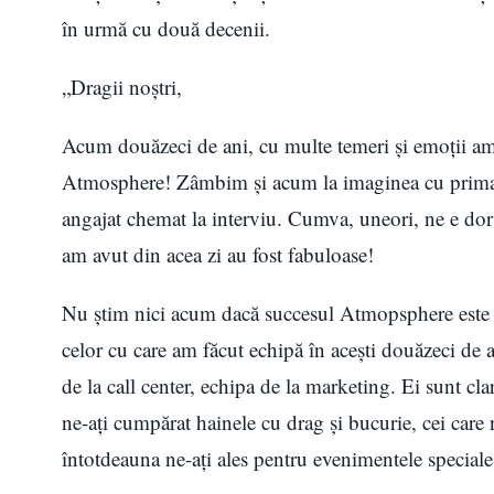
în urmă cu două decenii.
„Dragii noştri,
Acum douăzeci de ani, cu multe temeri şi emoţii am h
Atmosphere! Zâmbim şi acum la imaginea cu prima ma
angajat chemat la interviu. Cumva, uneori, ne e dor d
am avut din acea zi au fost fabuloase!
Nu ştim nici acum dacă succesul Atmopsphere este s
celor cu care am făcut echipă în aceşti douăzeci de a
de la call center, echipa de la marketing. Ei sunt clar
ne-aţi cumpărat hainele cu drag şi bucurie, cei care n
întotdeauna ne-aţi ales pentru evenimentele speciale 