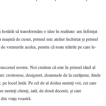
otărât să transformăm o idee în realitate: am înfiinţat
şină de cusut, primul mic atelier închiriat şi primul
e vremurile acelea, pentru că toate trăirile pe care le-
uccesul nostru. Noi credem că este în primul rând al
ni: croitorese, designeri, doamnele de la curăţenie, fetele
, pe locul întâi. Pe cel de al doilea sunteţi voi, cei care
e sunteţi clienţi, iată, de două decenii, şi care
din viaţa voastră.