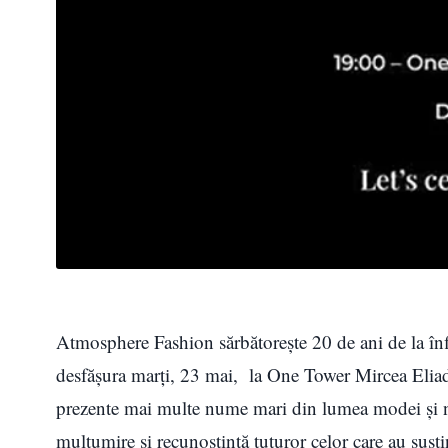
Atmosphere Fashion sărbătoreşte 20 de ani de la înfi
desfăşura marţi, 23 mai, la One Tower Mircea Eliad
prezente mai multe nume mari din lumea modei şi n
mulţumire şi recunoştinţă tuturor celor care au susţ