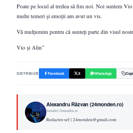
Poate pe locul al treilea să fim noi. Noi suntem Vi
multe temeri şi emoţii am avut un vis.
Vă mulţumim pentru că sunteţi parte din visul nost
Vio şi Alin”
DISTRIBUIE
Facebook
X
WhatsApp
Copi
Alexandru Răzvan (24monden.ro)
Jurnalist 24monden.ro
Redactor-sef | 24monden@gmail.com