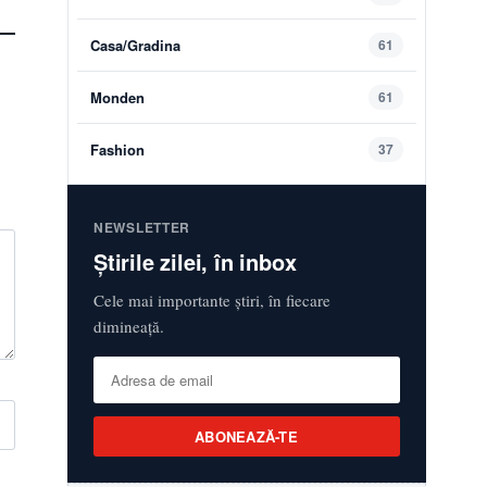
Casa/Gradina
61
Monden
61
Fashion
37
NEWSLETTER
Știrile zilei, în inbox
Cele mai importante știri, în fiecare
dimineață.
ABONEAZĂ-TE