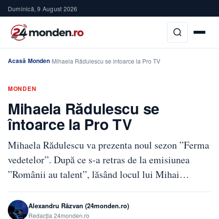
Duminică, 9 August 2026
Acasă
Monden
›
›
Mihaela Rădulescu se întoarce la Pro TV
MONDEN
Mihaela Rădulescu se
întoarce la Pro TV
Mihaela Rădulescu va prezenta noul sezon ”Ferma
vedetelor”. După ce s-a retras de la emisiunea
”Românii au talent”, lăsând locul lui Mihai…
Alexandru Răzvan (24monden.ro)
Redacția 24monden.ro