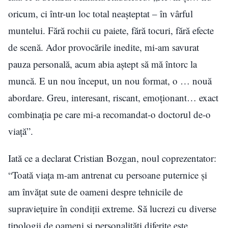
oricum, ci într-un loc total neașteptat – în vârful
muntelui. Fără rochii cu paiete, fără tocuri, fără efecte
de scenă. Ador provocările inedite, mi-am savurat
pauza personală, acum abia aștept să mă întorc la
muncă. E un nou început, un nou format, o … nouă
abordare. Greu, interesant, riscant, emoționant… exact
combinația pe care mi-a recomandat-o doctorul de-o
viață”.
Iată ce a declarat Cristian Bozgan, noul coprezentator:
“Toată viața m-am antrenat cu persoane puternice și
am învățat sute de oameni despre tehnicile de
supraviețuire în condiții extreme. Să lucrezi cu diverse
tipologii de oameni și personalități diferite este