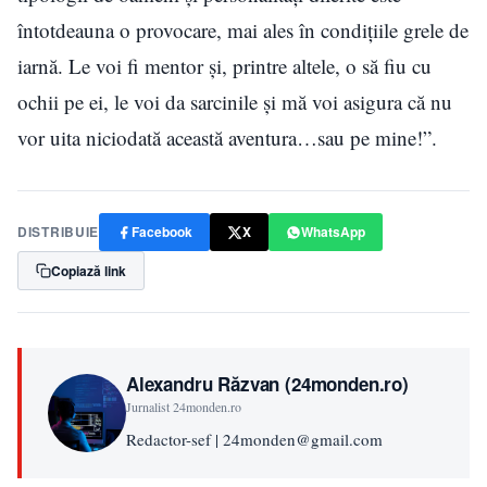
întotdeauna o provocare, mai ales în condițiile grele de
iarnă. Le voi fi mentor și, printre altele, o să fiu cu
ochii pe ei, le voi da sarcinile și mă voi asigura că nu
vor uita niciodată această aventura…sau pe mine!”.
DISTRIBUIE
Facebook
X
WhatsApp
Copiază link
Alexandru Răzvan (24monden.ro)
Jurnalist 24monden.ro
Redactor-sef | 24monden@gmail.com