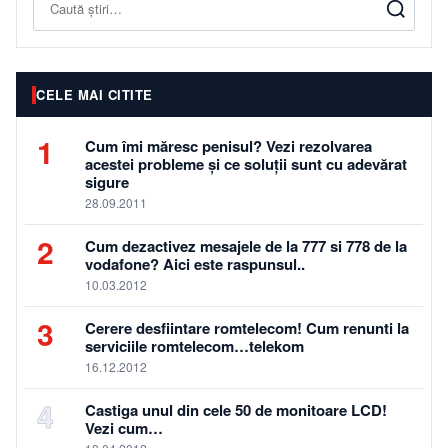
CELE MAI CITITE
1
Cum îmi măresc penisul? Vezi rezolvarea
acestei probleme și ce soluții sunt cu adevărat
sigure
28.09.2011
2
Cum dezactivez mesajele de la 777 si 778 de la
vodafone? Aici este raspunsul..
10.03.2012
3
Cerere desfiintare romtelecom! Cum renunti la
serviciile romtelecom…telekom
16.12.2012
4
Castiga unul din cele 50 de monitoare LCD!
Vezi cum…