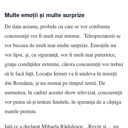
Multe emoții și multe surprize
De data aceasta, probele cu care se vor confrunta
concurenții vor fi mult mai intense. Telespectatorii se
vor bucura de mult mai multe surprize. Emoțiile nu
vor lipsi, și, cu siguranță, vor fi mult mai puternice,
grație condițiilor extreme, cărora concurenții vor trebui
să le facă față. Locația fermei va fi undeva în munții
din România, și nu numai pe timpul iernii. De
asemenea, în cadrul acestui show televizat, concurenții
vor putea să-și testeze limitele, în speranța de a câștiga
marele premiu.
Iată ce a declarat Mihaela Rădulescu: „Revin și… nu