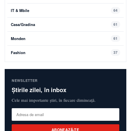
IT & Mbile
64
Casa/Gradina
61
Monden
61
Fashion
37
NEWSLETTER
Știrile zilei, în inbox
Cele mai importante știri, în fiecare dimineață.
ABONEAZĂ-TE