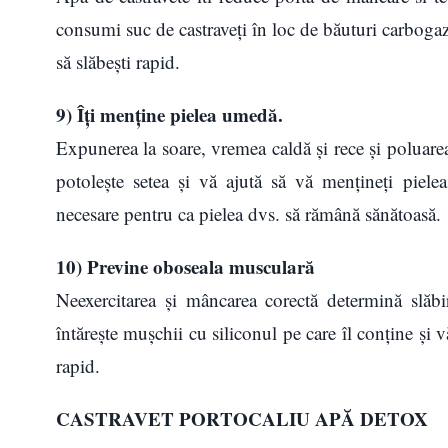
consumi suc de castraveți în loc de băuturi carbogazo
să slăbești rapid.
9) Îți menține pielea umedă.
Expunerea la soare, vremea caldă și rece și poluarea
potolește setea și vă ajută să vă mențineți piel
necesare pentru ca pielea dvs. să rămână sănătoasă.
10) Previne oboseala musculară
Neexercitarea și mâncarea corectă determină slăbi
întărește mușchii cu siliconul pe care îl conține și 
rapid.
CASTRAVET PORTOCALIU APĂ DETOX