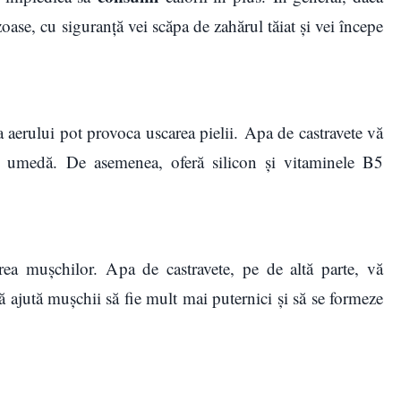
ase, cu siguranță vei scăpa de zahărul tăiat și vei începe
 aerului pot provoca uscarea pielii. Apa de castravete vă
ea umedă. De asemenea, oferă silicon și vitaminele B5
rea mușchilor. Apa de castravete, pe de altă parte, vă
vă ajută mușchii să fie mult mai puternici și să se formeze