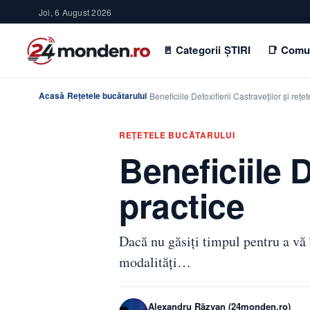
Joi, 6 August 2026
🚪 Categorii ȘTIRI
📑 Comu
Acasă
Rețetele bucătarului
›
›
Beneficiile Detoxifierii Castraveților și rețe
REȚETELE BUCĂTARULUI
Beneficiile D
practice
Dacă nu găsiți timpul pentru a vă 
modalități…
Alexandru Răzvan (24monden.ro)