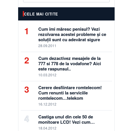
CELE MAI CITITE
1
Cum îmi măresc penisul? Vezi
rezolvarea acestei probleme și ce
soluții sunt cu adevărat sigure
28.09.2011
2
Cum dezactivez mesajele de la
777 si 778 de la vodafone? Aici
este raspunsul..
10.03.2012
3
Cerere desfiintare romtelecom!
Cum renunti la serviciile
romtelecom…telekom
16.12.2012
4
Castiga unul din cele 50 de
monitoare LCD! Vezi cum…
18.04.2012