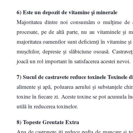
6) Este un depozit de vitamine și minerale
Majoritatea dintre noi consumăm o mulțime de al
procesate, pe de altă parte, nu au vitaminele și m
majoritatea oamenilor sunt deficienți în vitamine și
mușchilor, depresie și slăbiciune osoasă. Castraveț
joacă un rol important în satisfacerea acestei nevoi.
7) Sucul de castravete reduce toxinele Toxinele d
alimente și apă, poluarea aerului și substanțele ch
toxine în fiecare zi. Aceste toxine se pot acumula în
utilă în reducerea toxinelor.
8) Topeste Greutate Extra
Apa de castravete iti reduce pofta de mancare si t