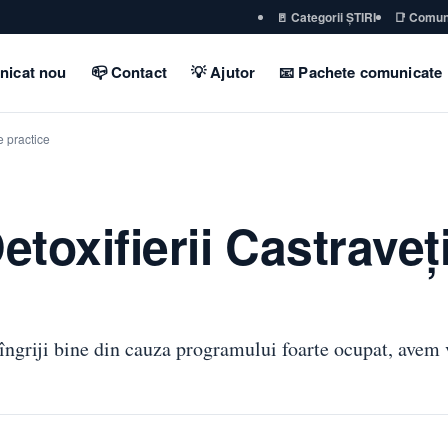
🚪 Categorii ȘTIRI
📑 Comun
nicat nou
📪 Contact
💡 Ajutor
📧 Pachete comunicate
te practice
etoxifierii Castraveți
îngriji bine din cauza programului foarte ocupat, avem v