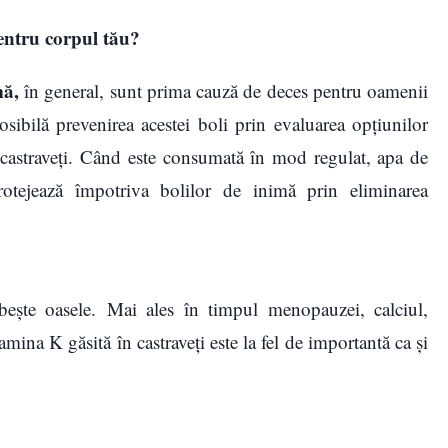
pentru corpul tău?
mă,
în
general, sunt prima cauză de deces pentru oamenii
sibilă prevenirea acestei boli prin evaluarea opțiunilor
e castraveți. Când este consumată în mod regulat, apa de
 protejează împotriva bolilor de inimă prin eliminarea
bește oasele. Mai ales în timpul menopauzei, calciul,
na K găsită în castraveți este la fel de importantă ca și