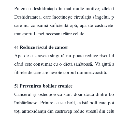
Putem fi deshidratați din mai multe motive; zilele f
Deshidratarea, care încetinește circulația sângelui, 
care nu consumă suficientă apă, apa de castravete 
transportul apei necesare către celule.
4) Reduce riscul de cancer
Apa de castravete singură nu poate reduce riscul de
când este consumat cu o dietă sănătoasă. Vă ajută să
fibrele de care are nevoie corpul dumneavoastră.
5) Prevenirea bolilor cronice
Cancerul și osteoporoza sunt doar două dintre bol
îmbătrânesc. Printre aceste boli, există boli care p
toți antioxidanții din castraveți reduc stresul din cel