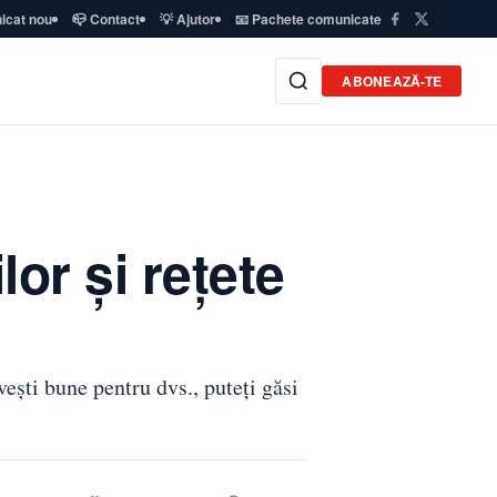
icat nou
📪 Contact
💡 Ajutor
📧 Pachete comunicate
ABONEAZĂ-TE
lor și rețete
ești bune pentru dvs., puteți găsi