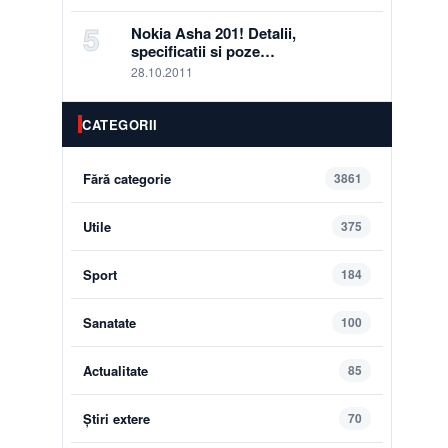
5
Nokia Asha 201! Detalii,
specificatii si poze…
28.10.2011
CATEGORII
Fără categorie
3861
Utile
375
Sport
184
Sanatate
100
Actualitate
85
Știri extere
70