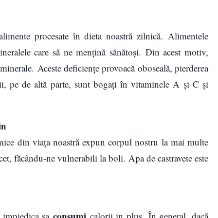
imente procesate în dieta noastră zilnică. Alimentele
ineralele care să ne mențină sănătoși. Din acest motiv,
 minerale. Aceste deficiențe provoacă oboseală, pierderea
ii, pe de altă parte, sunt bogați în vitaminele A și C și
in
imice din viața noastră expun corpul nostru la mai multe
cet, făcându-ne vulnerabili la boli. Apa de castravete este
consumi
e impiedica sa
calorii in plus. În general, dacă