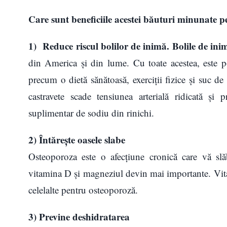
Care sunt beneficiile acestei băuturi minunate 
1)
Reduce riscul bolilor de inimă. Bolile de ini
din America și din lume. Cu toate acestea, este po
precum o dietă sănătoasă, exerciții fizice și suc d
castravete scade tensiunea arterială ridicată și
suplimentar de sodiu din rinichi.
2) Întărește oasele slabe
Osteoporoza este o afecțiune cronică care vă slă
vitamina D și magneziul devin mai importante. Vitami
celelalte pentru osteoporoză.
3) Previne deshidratarea