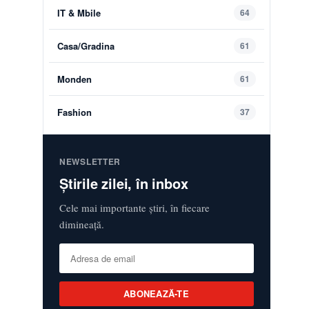
IT & Mbile
64
Casa/Gradina
61
Monden
61
Fashion
37
NEWSLETTER
Știrile zilei, în inbox
Cele mai importante știri, în fiecare
dimineață.
ABONEAZĂ-TE